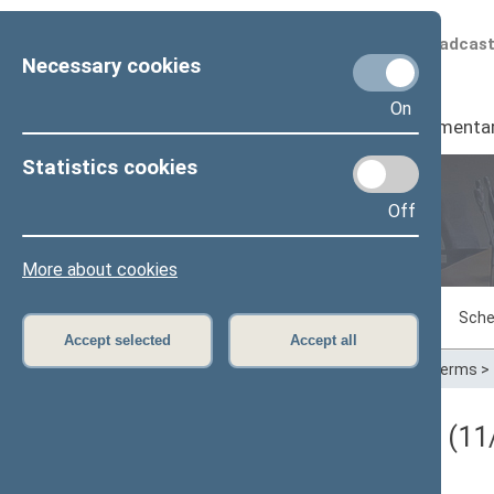
Scheduled broadcas
Necessary cookies
On
Seimas
I
Parliamenta
Statistics cookies
Off
Plenary sittings
More about cookies
Sitting in progress
Plenary sittings
Sche
Accept selected
Accept all
Home
>
Plenary sittings
>
Parliamentary terms
>
Darbotvarkės klausimas (11/