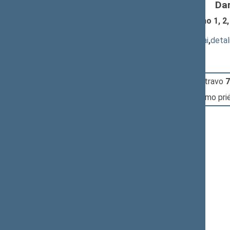
Da
Pensijų sistemos reformos įstatymo 1, 2,
XIP-3381(3))
; priėmimas
(
dokumento tekstas
,
susiję dokumentai
,
detal
11:00:27
Įvyko
registracija
(užsiregistravo
7
11:00:27
Įvyko
balsavimas
dėl įstatymo pr