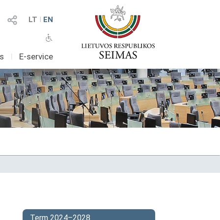
LT
I
EN
as
I
E-service
Term 2024–2028