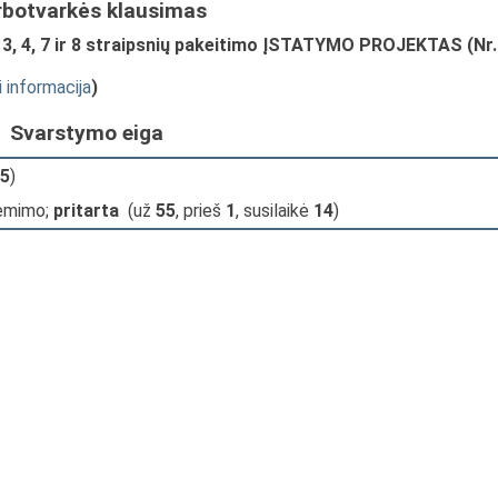
rbotvarkės klausimas
 3, 4, 7 ir 8 straipsnių pakeitimo ĮSTATYMO PROJEKTAS (Nr.
i informacija
)
Svarstymo eiga
5
)
iėmimo;
pritarta
(už
55
, prieš
1
, susilaikė
14
)