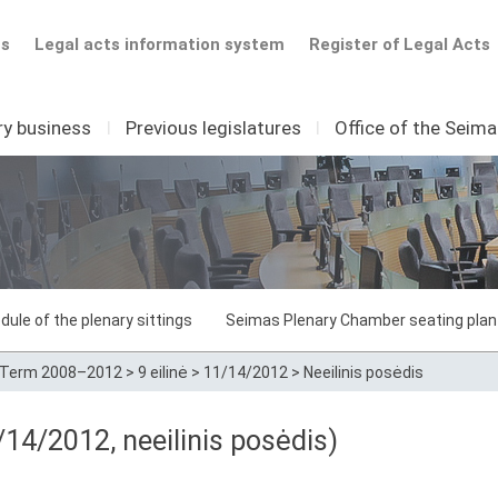
ts
Legal acts information system
Register of Legal Acts
ry business
I
Previous legislatures
I
Office of the Seim
dule of the plenary sittings
Seimas Plenary Chamber seating plan
Term 2008–2012
>
9 eilinė
>
11/14/2012
>
Neeilinis posėdis
14/2012, neeilinis posėdis)