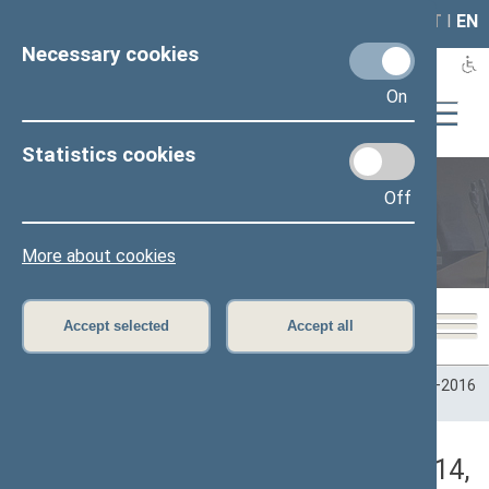
LAIS
RLA
LT
I
EN
Necessary cookies
On
Statistics cookies
Off
Plenary sittings
More about cookies
Accept selected
Accept all
Home
>
Plenary sittings
>
Parliamentary terms
>
Term 2012–2016
>
5 eilinė
>
11/20/2014
>
Rytinis posėdis
Darbotvarkės klausimas (11/20/2014,