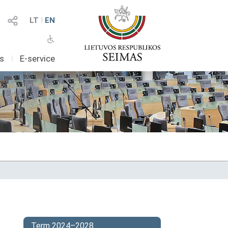
LT
I
EN
as
I
E-service
Term 2024–2028