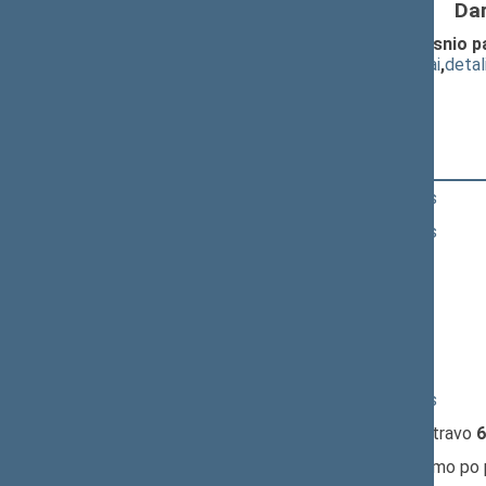
Da
Pensijų kaupimo įstatymo 14 straipsnio
(
dokumento tekstas
,
susiję dokumentai
,
detal
Pranešėjas(-ai):
Aldona Staponkienė
15:08:05
Kalbėjo
Petras Auštrevičius
15:09:28
Kalbėjo
Petras Auštrevičius
15:11:28
Kalbėjo
Algirdas Sysas
15:13:36
Kalbėjo
Danutė Bekintienė
15:15:12
Kalbėjo
Zigmantas Balčytis
15:17:13
Kalbėjo
Algirdas Sysas
15:18:40
Kalbėjo
Petras Auštrevičius
15:21:05
Įvyko
registracija
(užsiregistravo
6
15:21:05
Įvyko
balsavimas
dėl pritarimo po