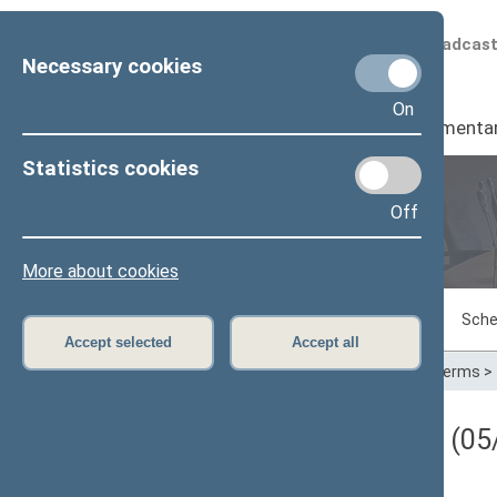
Scheduled broadcas
Necessary cookies
On
Seimas
I
Parliamenta
Statistics cookies
Off
Plenary sittings
More about cookies
Sitting in progress
Plenary sittings
Sche
Accept selected
Accept all
Home
>
Plenary sittings
>
Parliamentary terms
>
Darbotvarkės klausimas (05/