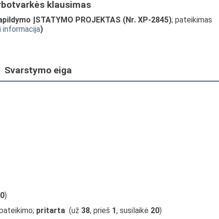
rbotvarkės klausimas
 papildymo ĮSTATYMO PROJEKTAS (Nr. XP-2845)
; pateikimas
i informacija
)
Svarstymo eiga
0
)
 pateikimo;
pritarta
(už
38
, prieš
1
, susilaikė
20
)