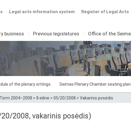
ts
Legal acts information system
Register of Legal Acts
ry business
I
Previous legislatures
I
Office of the Seim
dule of the plenary sittings
Seimas Plenary Chamber seating plan
Term 2004–2008
>
8 eilinė
>
05/20/2008
>
Vakarinis posėdis
20/2008, vakarinis posėdis)