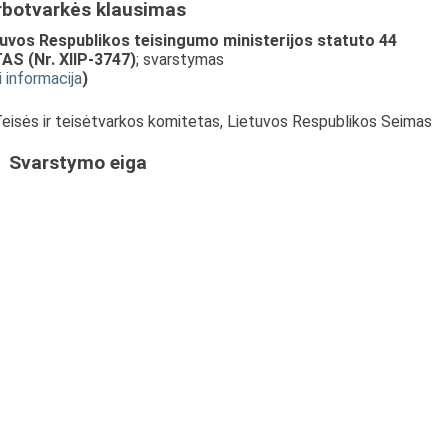
rbotvarkės klausimas
uvos Respublikos teisingumo ministerijos statuto 44
S (Nr. XIIP-3747)
; svarstymas
i informacija
)
 Teisės ir teisėtvarkos komitetas, Lietuvos Respublikos Seimas
Svarstymo eiga