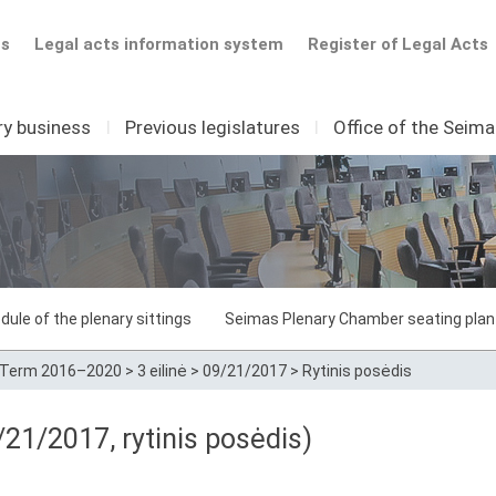
ts
Legal acts information system
Register of Legal Acts
ry business
I
Previous legislatures
I
Office of the Seim
dule of the plenary sittings
Seimas Plenary Chamber seating plan
Term 2016–2020
>
3 eilinė
>
09/21/2017
>
Rytinis posėdis
21/2017, rytinis posėdis)