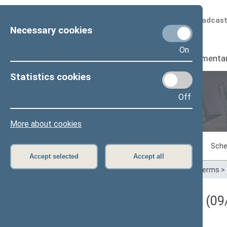
Scheduled broadcas
Necessary cookies
On
Seimas
I
Parliamenta
Statistics cookies
Off
Plenary sittings
More about cookies
Sitting in progress
Plenary sittings
Sche
Accept selected
Accept all
Home
>
Plenary sittings
>
Parliamentary terms
>
Darbotvarkės klausimas (09/