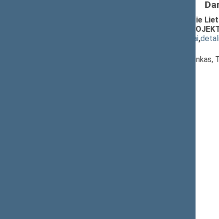
Da
Tarnybos Kalėjimų departamente prie Liet
straipsnio pakeitimo ĮSTATYMO PROJEKTA
(
dokumento tekstas
,
susiję dokumentai
,
detal
Pranešėjas(-ai):
Julius Sabatauskas
, Komiteto pirmininkas,