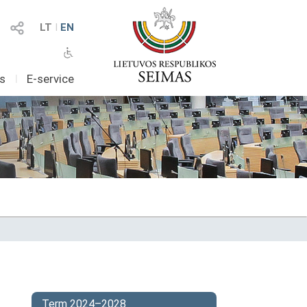
LT
I
EN
as
I
E-service
Term 2024–2028