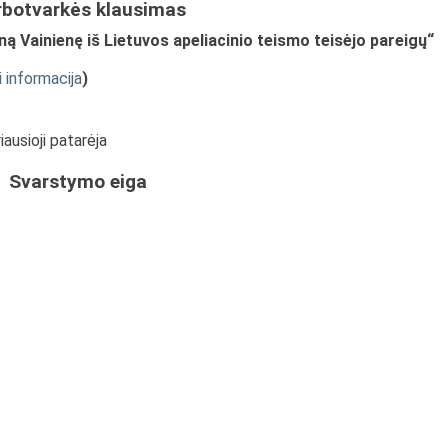
rbotvarkės klausimas
ną Vainienę iš Lietuvos apeliacinio teismo teisėjo pareigų“
i informacija
)
ausioji patarėja
Svarstymo eiga