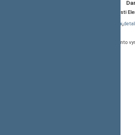
Da
Seimo nutarimo „Dėl pritarimo atleisti Ele
projektas (Nr. XIIIP-1283)
; priėmimas
(
dokumento tekstas
,
susiję dokumentai
,
detal
Pranešėjas(-ai):
Elena Vainienė
,
Rasa Svetikaitė
, Respublikos Prezidento vyri