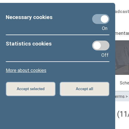
Scheduled broadcas
Necessary cookies
On
Seimas
I
Parliamenta
Statistics cookies
Off
Plenary sittings
More about cookies
Sitting in progress
Plenary sittings
Sche
Accept selected
Accept all
Home
>
Plenary sittings
>
Parliamentary terms
>
Darbotvarkės klausimas (11/