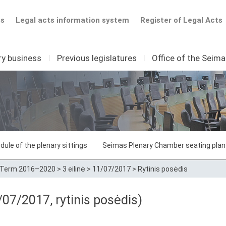
ts
Legal acts information system
Register of Legal Acts
ry business
I
Previous legislatures
I
Office of the Seim
dule of the plenary sittings
Seimas Plenary Chamber seating plan
Term 2016–2020
>
3 eilinė
>
11/07/2017
>
Rytinis posėdis
07/2017, rytinis posėdis)