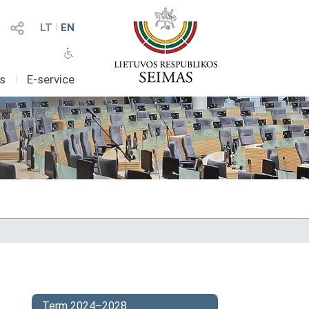
LT
I
EN
as
I
E-service
Term 2024–2028