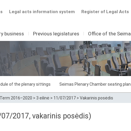
ts
Legal acts information system
Register of Legal Acts
ry business
I
Previous legislatures
I
Office of the Seim
dule of the plenary sittings
Seimas Plenary Chamber seating plan
Term 2016–2020
>
3 eilinė
>
11/07/2017
>
Vakarinis posėdis
07/2017, vakarinis posėdis)