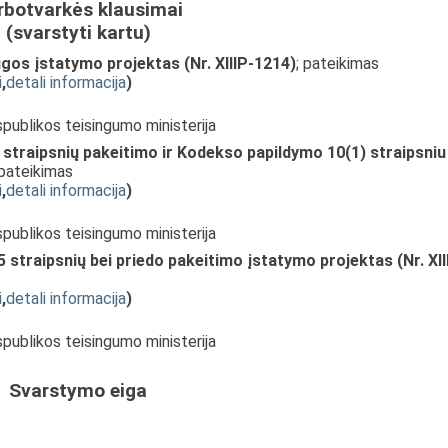
rbotvarkės klausimai
(svarstyti kartu)
gos įstatymo projektas (Nr. XIIIP-1214)
; pateikimas
i
,
detali informacija
)
spublikos teisingumo ministerija
2 straipsnių pakeitimo ir Kodekso papildymo 10(1) straipsniu
 pateikimas
i
,
detali informacija
)
spublikos teisingumo ministerija
25 straipsnių bei priedo pakeitimo įstatymo projektas (Nr. XII
i
,
detali informacija
)
spublikos teisingumo ministerija
Svarstymo eiga