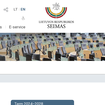
LT
I
EN
as
I
E-service
Term 2024–2028