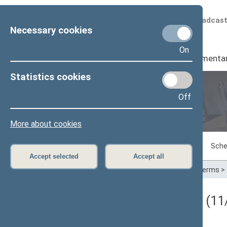
Scheduled broadcas
Necessary cookies
On
Seimas
I
Parliamenta
Statistics cookies
Off
Plenary sittings
More about cookies
Sitting in progress
Plenary sittings
Sche
Accept selected
Accept all
Home
>
Plenary sittings
>
Parliamentary terms
>
Darbotvarkės klausimas (11/