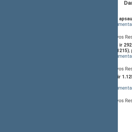
Da
Komercinių paslapčių teisinės apsau
(
dokumento tekstas
,
susiję dokumenta
Pranešėjas(-ai):
Milda Vainiutė
, Ministras, Lietuvos Re
Civilinio proceso kodekso 275 ir 29
įstatymo projektas (Nr. XIIIP-1215)
;
(
dokumento tekstas
,
susiję dokumenta
Pranešėjas(-ai):
Milda Vainiutė
, Ministras, Lietuvos Re
Civilinio kodekso 1.111, 1.116 ir 1.1
1216)
; pateikimas
(
dokumento tekstas
,
susiję dokumenta
Pranešėjas(-ai):
Milda Vainiutė
, Ministras, Lietuvos Re