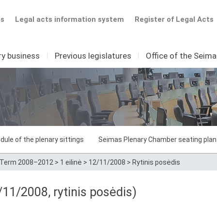
ts
Legal acts information system
Register of Legal Acts
ry business
I
Previous legislatures
I
Office of the Seim
dule of the plenary sittings
Seimas Plenary Chamber seating plan
Term 2008–2012
>
1 eilinė
>
12/11/2008
>
Rytinis posėdis
11/2008, rytinis posėdis)