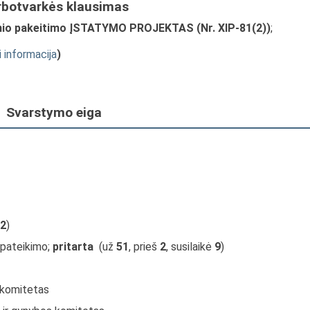
rbotvarkės klausimas
snio pakeitimo ĮSTATYMO PROJEKTAS (Nr. XIP-81(2))
;
i informacija
)
Svarstymo eiga
2
)
 pateikimo;
pritarta
(už
51
, prieš
2
, susilaikė
9
)
s komitetas