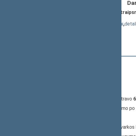
Da
Operatyvinės veiklos įstatymo 23 straip
pateikimas
(
dokumento tekstas
,
susiję dokumentai
,
detal
Pranešėjas(-ai):
Kęstutis Daukšys
12:27:06
Kalbėjo
Vytautas. Gapšys
12:27:51
Kalbėjo
Saulius Pečeliūnas
12:29:32
Kalbėjo
Julius Sabatauskas
12:30:41
Kalbėjo
Saulius Pečeliūnas
12:32:33
Įvyko
registracija
(užsiregistravo
6
12:32:33
Įvyko
balsavimas
Dėl pritarimo po
Nr. XIP-81(2):
Pagrindinis: Teisės ir teisėtvarko