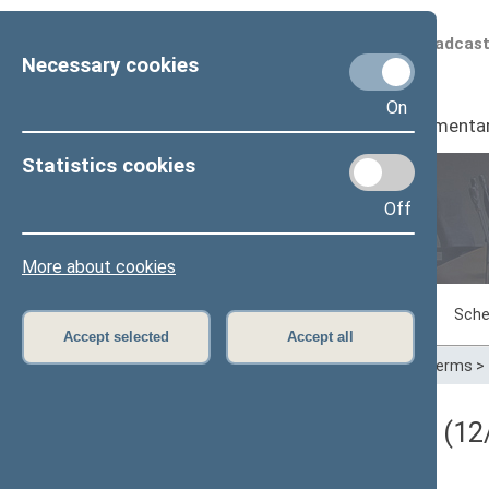
Scheduled broadcas
Necessary cookies
On
Seimas
I
Parliamenta
Statistics cookies
Off
Plenary sittings
More about cookies
Sitting in progress
Plenary sittings
Sche
Accept selected
Accept all
Home
>
Plenary sittings
>
Parliamentary terms
>
Darbotvarkės klausimas (12/