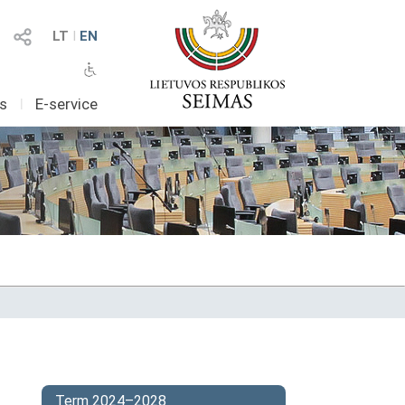
LT
I
EN
as
I
E-service
Term 2024–2028