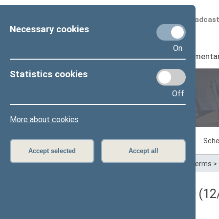
Scheduled broadcas
Necessary cookies
On
Seimas
I
Parliamenta
Statistics cookies
Off
Plenary sittings
More about cookies
Sitting in progress
Plenary sittings
Sche
Accept selected
Accept all
Home
>
Plenary sittings
>
Parliamentary terms
>
Darbotvarkės klausimas (12