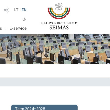
LT
I
EN
as
I
E-service
Term 2024–2028