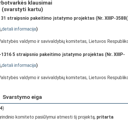
rbotvarkės klausimai
(svarstyti kartu)
 31 straipsnio pakeitimo įstatymo projektas (Nr. XIIIP-3588(
i
,
detali informacija
)
Valstybės valdymo ir savivaldybių komitetas, Lietuvos Respublik
-1316 5 straipsnio pakeitimo įstatymo projektas (Nr. XIIIP-
i
,
detali informacija
)
Valstybės valdymo ir savivaldybių komitetas, Lietuvos Respublik
Svarstymo eiga
4
)
rindinio komiteto pasiūlymui atmesti šį projektą;
pritarta