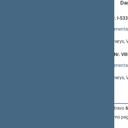
Da
Vietos savivaldos įstatymo Nr. I-533
svarstymas
(
dokumento tekstas
,
susiję dokumenta
Pranešėjas(-ai):
Gintautas Kindurys
, Komiteto narys, 
Seimas
Valstybės tarnybos įstatymo Nr. VIII
3589)
; svarstymas
(
dokumento tekstas
,
susiję dokumenta
Pranešėjas(-ai):
Gintautas Kindurys
, Komiteto narys, 
Seimas
12:59:28
Įvyko
registracija
(užsiregistravo
6
12:59:28
Įvyko
balsavimas
dėl pritarimo pag
(už
62
, prieš
0
, susilaikė
1
)