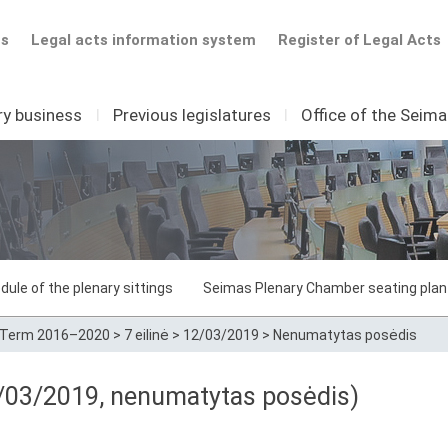
ts
Legal acts information system
Register of Legal Acts
ry business
I
Previous legislatures
I
Office of the Seim
dule of the plenary sittings
Seimas Plenary Chamber seating plan
Term 2016–2020
>
7 eilinė
>
12/03/2019
>
Nenumatytas posėdis
/03/2019, nenumatytas posėdis)