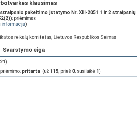
rbotvarkės klausimas
traipsnio pakeitimo įstatymo Nr. XIII-2051 1 ir 2 straipsnių
52(2))
; priėmimas
i informacija
)
eikatos reikalų komitetas, Lietuvos Respublikos Seimas
Svarstymo eiga
21
)
 priėmimo;
pritarta
(už
115
, prieš
0
, susilaikė
1
)