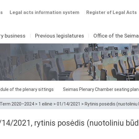
ts
Legal acts information system
Register of Legal Acts
ry business
I
Previous legislatures
I
Office of the Seim
dule of the plenary sittings
Seimas Plenary Chamber seating plan
Term 2020–2024
>
1 eilinė
>
01/14/2021
>
Rytinis posėdis (nuotoliniu
14/2021, rytinis posėdis (nuotoliniu būd