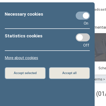
Scheduled broadcas
Necessary cookies
On
Seimas
I
Parliamenta
Statistics cookies
Off
Plenary sittings
More about cookies
Sitting in progress
Plenary sittings
Sche
Accept selected
Accept all
Home
>
Plenary sittings
>
Parliamentary terms
>
Darbotvarkės klausimas (01/