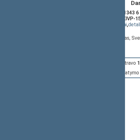
Da
Sveikatos draudimo įstatymo Nr. I-1343 6 s
pakeitimo įstatymo projektas (Nr. XIVP-1
(
dokumento tekstas
,
susiję dokumentai
,
detal
Pranešėjas(-ai):
Antanas Matulas
, Komiteto pirmininkas, Sv
10:46:19
Įvyko
registracija
(užsiregistravo
1
10:46:19
Įvyko
balsavimas
dėl šio įstatymo