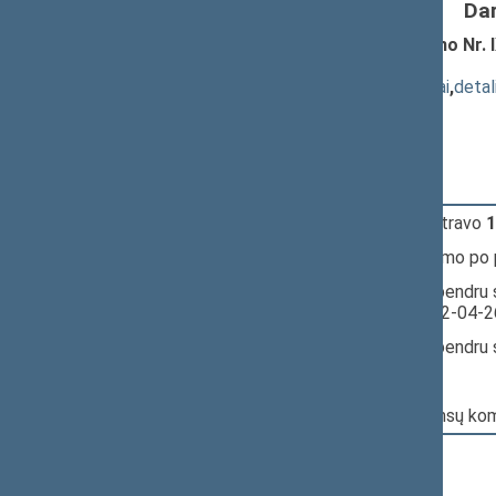
Da
Pridėtinės vertės mokesčio įstatymo Nr. I
XIVP-1341)
; pateikimas
(
dokumento tekstas
,
susiję dokumentai
,
detal
Pranešėjas(-ai):
Andrius Bagdonas
12:32:37
Įvyko
registracija
(užsiregistravo
1
12:32:37
Įvyko
balsavimas
dėl pritarimo po
12:32:38
Įvyko balsavimas. Pritarta bendru 
Seimo posėdyje datą - 2022-04-2
12:32:39
Įvyko balsavimas. Pritarta bendru 
Nr. XIVP-1341:
Pagrindinis: Biudžeto ir finansų ko