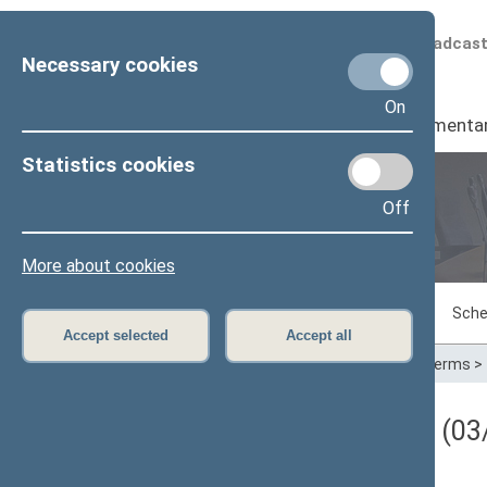
Scheduled broadcas
Necessary cookies
On
Seimas
I
Parliamenta
Statistics cookies
Off
Plenary sittings
More about cookies
Sitting in progress
Plenary sittings
Sche
Accept selected
Accept all
Home
>
Plenary sittings
>
Parliamentary terms
>
Darbotvarkės klausimas (03/