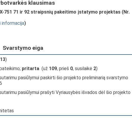
rbotvarkės klausimas
X-751 71 ir 92 straipsnių pakeitimo įstatymo projektas (Nr.
i informacija
)
Svarstymo eiga
13
)
 pateikimo;
pritarta
(už
109
, prieš
0
, susilaikė
2
)
sutarimu pasiūlymui paskirti šio projekto preliminarią svarstymo
6
sutarimu pasiūlymui prašyti Vyriausybės išvados dėl šio projekto
mitetas