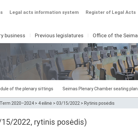
ts
Legal acts information system
Register of Legal Acts
ry business
I
Previous legislatures
I
Office of the Seim
dule of the plenary sittings
Seimas Plenary Chamber seating plan
Term 2020–2024
>
4 eilinė
>
03/15/2022
>
Rytinis posėdis
15/2022, rytinis posėdis)