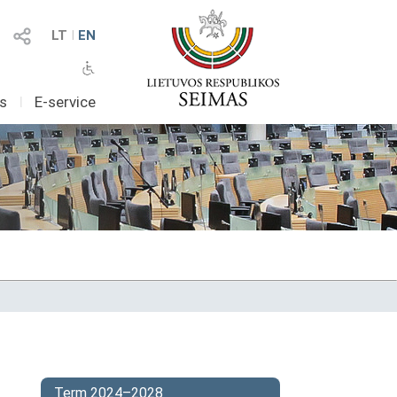
LT
I
EN
as
I
E-service
Term 2024–2028