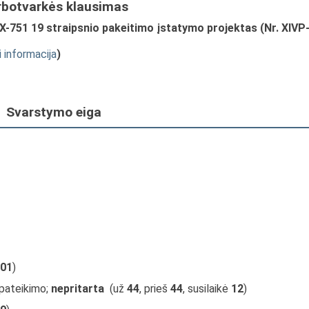
rbotvarkės klausimas
X-751 19 straipsnio pakeitimo įstatymo projektas (Nr. XIVP
i informacija
)
Svarstymo eiga
01
)
 pateikimo;
nepritarta
(už
44
, prieš
44
, susilaikė
12
)