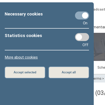
Scheduled broadcas
Necessary cookies
On
Seimas
I
Parliamenta
Statistics cookies
Off
Plenary sittings
More about cookies
Sitting in progress
Plenary sittings
Sche
Accept selected
Accept all
Home
>
Plenary sittings
>
Parliamentary terms
>
Darbotvarkės klausimas (03/