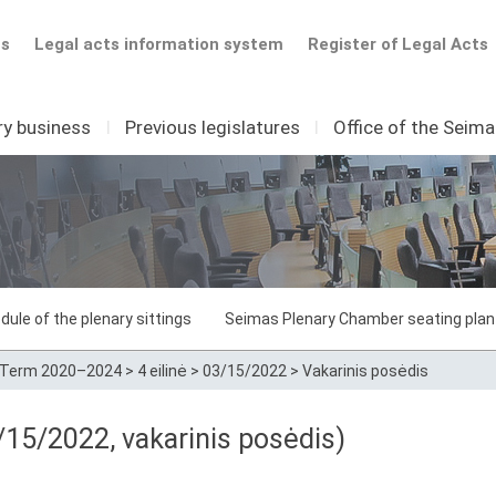
ts
Legal acts information system
Register of Legal Acts
ry business
I
Previous legislatures
I
Office of the Seim
dule of the plenary sittings
Seimas Plenary Chamber seating plan
Term 2020–2024
>
4 eilinė
>
03/15/2022
>
Vakarinis posėdis
15/2022, vakarinis posėdis)