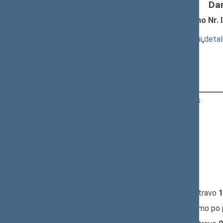
Da
Pridėtinės vertės mokesčio įstatymo Nr. I
1319)
; pateikimas
(
dokumento tekstas
,
susiję dokumentai
,
detal
Pranešėjas(-ai):
Petras Gražulis
15:52:09
Kalbėjo
Kasparas Adomaitis
15:53:29
Kalbėjo
Artūras Skardžius
15:54:22
Kalbėjo
Valius Ąžuolas
15:55:46
Kalbėjo
Laima Nagienė
15:56:57
Kalbėjo
Jurgis Razma
15:58:46
Kalbėjo
Artūras Skardžius
16:00:51
Įvyko
registracija
(užsiregistravo
1
16:00:51
Įvyko
balsavimas
dėl pritarimo po