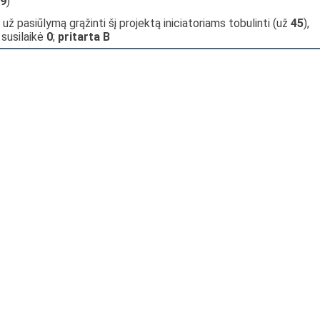
9
)
 už pasiūlymą grąžinti šį projektą iniciatoriams tobulinti (už
45
),
, susilaikė
0
;
pritarta B