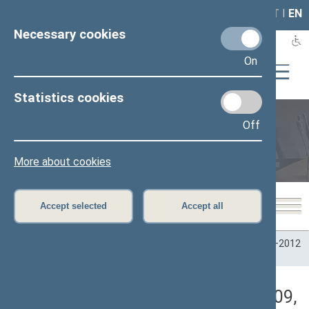
LAIS
RLA
LT
I
EN
Necessary cookies
On
Statistics cookies
Off
Plenary sittings
More about cookies
Accept selected
Accept all
Home
>
Plenary sittings
>
Parliamentary terms
>
Term 2008–2012
>
2 eilinė
>
05/14/2009
>
Vakarinis posėdis
Darbotvarkės klausimas (05/14/2009,