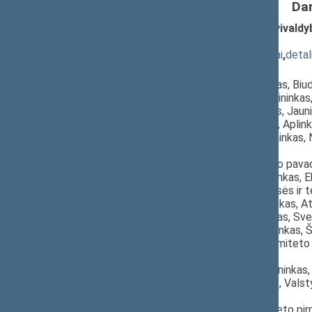
Da
2024 metų valstybės biudžeto ir savivaldyb
(Nr. XIVP-3128)
; svarstymas
(
dokumento tekstas
,
susiję dokumentai
,
detal
Pranešėjas(-ai):
Mindaugas Lingė
, Komiteto pirmininkas, Biu
Vytautas Juozapaitis
, Komiteto pirmininka
Virgilijus Alekna
, Komisijos pirmininkas, Jau
Aistė Gedvilienė
, Komiteto pirmininkė, Apli
Laurynas Kasčiūnas
, Komiteto pirmininkas,
Seimas,
Rasa Budbergytė
, Komiteto pirmininko pava
Kazys Starkevičius
, Komiteto pirmininkas,
Irena Haase
, Komiteto pirmininkė, Teisės ir
Raimundas Lopata
, Komiteto pirmininkas, A
Antanas Matulas
, Komiteto pirmininkas, Sv
Artūras Žukauskas
, Komiteto pirmininkas,
Radvilė Morkūnaitė-Mikulėnienė
, Komiteto
Seimas,
Viktoras Pranckietis
, Komiteto pirmininkas
Ričardas Juška
, Komiteto pirmininkas, Vals
Seimas,
Tomas Vytautas Raskevičius
, Komiteto pi