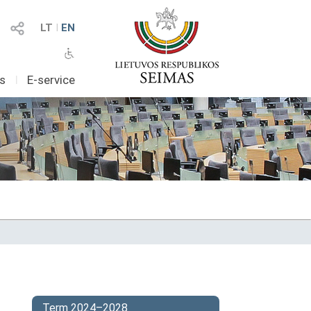
LT
I
EN
as
I
E-service
Term 2024–2028