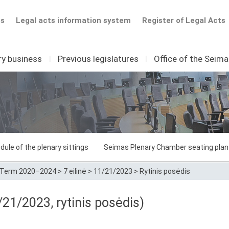
ts
Legal acts information system
Register of Legal Acts
ry business
I
Previous legislatures
I
Office of the Seim
dule of the plenary sittings
Seimas Plenary Chamber seating plan
Term 2020–2024
>
7 eilinė
>
11/21/2023
>
Rytinis posėdis
21/2023, rytinis posėdis)