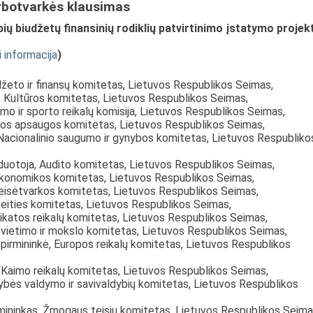
rbotvarkės klausimas
ių biudžetų finansinių rodiklių patvirtinimo įstatymo projek
i informacija
)
džeto ir finansų komitetas, Lietuvos Respublikos Seimas,
s, Kultūros komitetas, Lietuvos Respublikos Seimas,
nimo ir sporto reikalų komisija, Lietuvos Respublikos Seimas,
nkos apsaugos komitetas, Lietuvos Respublikos Seimas,
 Nacionalinio saugumo ir gynybos komitetas, Lietuvos Respubliko
duotoja, Audito komitetas, Lietuvos Respublikos Seimas,
 Ekonomikos komitetas, Lietuvos Respublikos Seimas,
 teisėtvarkos komitetas, Lietuvos Respublikos Seimas,
teities komitetas, Lietuvos Respublikos Seimas,
eikatos reikalų komitetas, Lietuvos Respublikos Seimas,
 Švietimo ir mokslo komitetas, Lietuvos Respublikos Seimas,
 pirmininkė, Europos reikalų komitetas, Lietuvos Respublikos
, Kaimo reikalų komitetas, Lietuvos Respublikos Seimas,
tybės valdymo ir savivaldybių komitetas, Lietuvos Respublikos
rmininkas, Žmogaus teisių komitetas, Lietuvos Respublikos Seima