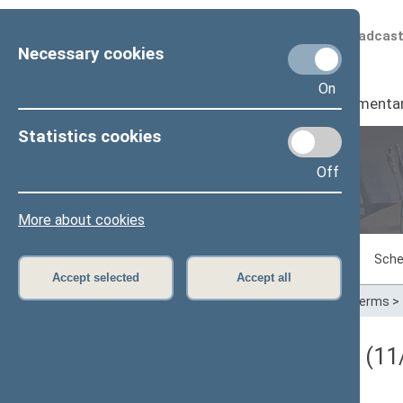
Scheduled broadcas
Necessary cookies
On
Seimas
I
Parliamenta
Statistics cookies
Off
Plenary sittings
More about cookies
Sitting in progress
Plenary sittings
Sche
Accept selected
Accept all
Home
>
Plenary sittings
>
Parliamentary terms
>
Darbotvarkės klausimas (11/