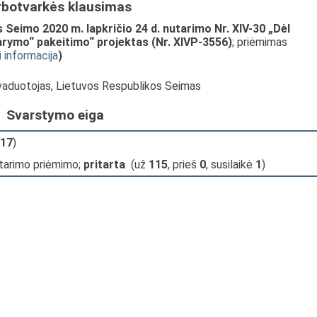
rbotvarkės klausimas
Seimo 2020 m. lapkričio 24 d. nutarimo Nr. XIV-30 „Dėl
rymo“ pakeitimo“ projektas (Nr. XIVP-3556)
; priėmimas
i informacija
)
avaduotojas, Lietuvos Respublikos Seimas
Svarstymo eiga
17
)
tarimo priėmimo;
pritarta
(už
115
, prieš
0
, susilaikė
1
)