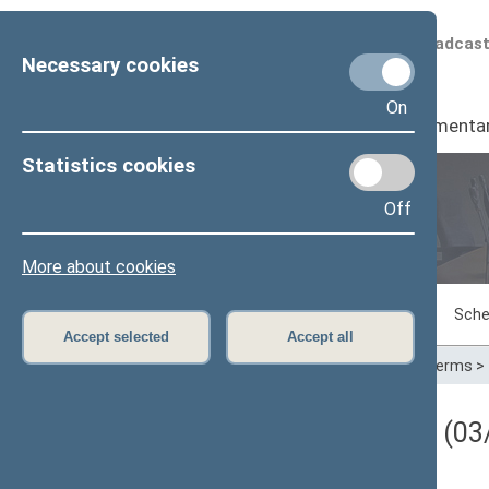
Scheduled broadcas
Necessary cookies
On
Seimas
I
Parliamenta
Statistics cookies
Off
Plenary sittings
More about cookies
Sitting in progress
Plenary sittings
Sche
Accept selected
Accept all
Home
>
Plenary sittings
>
Parliamentary terms
>
Darbotvarkės klausimas (03/