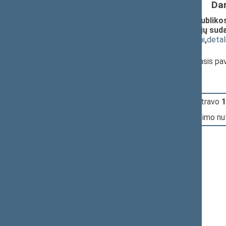
Da
Seimo nutarimo „Dėl Lietuvos Respublikos 
Lietuvos Respublikos Seimo komisijų suda
(
dokumento tekstas
,
susiję dokumentai
,
detal
Pranešėjas(-ai):
Jurgis Razma
, Seimo Pirmininko pirmasis p
12:38:26
Įvyko
registracija
(užsiregistravo
1
12:38:26
Įvyko
balsavimas
dėl šio Seimo nu