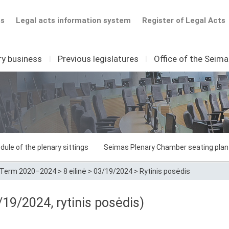
ts
Legal acts information system
Register of Legal Acts
ry business
I
Previous legislatures
I
Office of the Seim
dule of the plenary sittings
Seimas Plenary Chamber seating plan
Term 2020–2024
>
8 eilinė
>
03/19/2024
>
Rytinis posėdis
19/2024, rytinis posėdis)