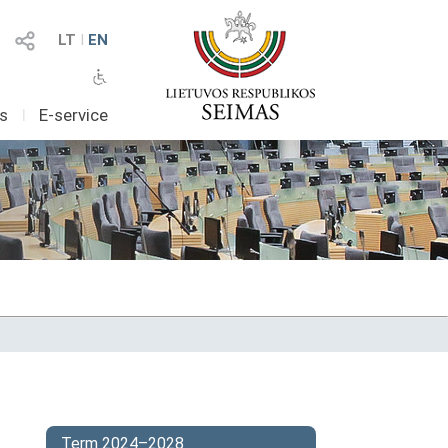
LT
I
EN
as
I
E-service
Term 2024–2028