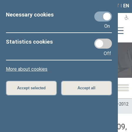
LAIS
RLA
LT
I
EN
Necessary cookies
On
Statistics cookies
Off
Plenary sittings
More about cookies
Accept selected
Accept all
Home
>
Plenary sittings
>
Parliamentary terms
>
Term 2008–2012
>
2 eilinė
>
07/16/2009
>
Rytinis posėdis
Darbotvarkės klausimas (07/16/2009,