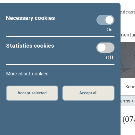
Scheduled broadcas
Necessary cookies
On
Seimas
I
Parliamenta
Statistics cookies
Off
Plenary sittings
More about cookies
Sitting in progress
Plenary sittings
Sche
Accept selected
Accept all
Home
>
Plenary sittings
>
Parliamentary terms
>
Darbotvarkės klausimas (07/