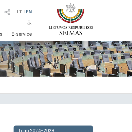
LT
I
EN
as
I
E-service
Term 2024–2028