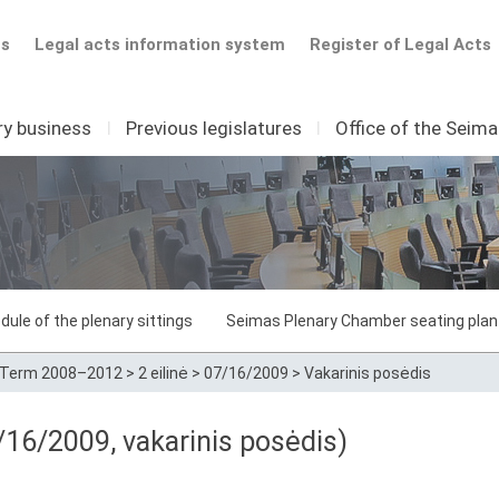
ts
Legal acts information system
Register of Legal Acts
ry business
I
Previous legislatures
I
Office of the Seim
dule of the plenary sittings
Seimas Plenary Chamber seating plan
Term 2008–2012
>
2 eilinė
>
07/16/2009
>
Vakarinis posėdis
16/2009, vakarinis posėdis)