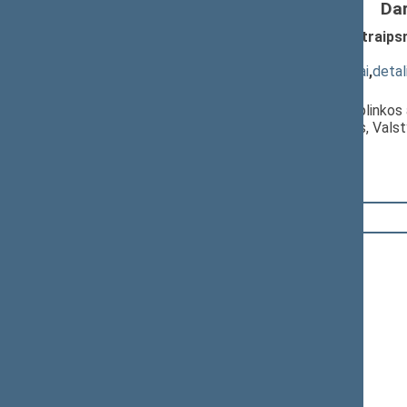
Da
Vietos savivaldos įstatymo 16, 29 straip
660(2))
; svarstymas
(
dokumento tekstas
,
susiję dokumentai
,
detal
Pranešėjas(-ai):
Almantas Petkus
, Komiteto narys, Aplinko
Erikas Tamašauskas
, Komiteto narys, Vals
Seimas
19:00:22
Kalbėjo
Almantas Petkus