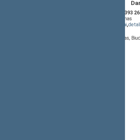
Da
Finansinio tvarumo įstatymo Nr. XI-393 26-
projektas (Nr. XIVP-3698(2))
; priėmimas
(
dokumento tekstas
,
susiję dokumentai
,
detal
Pranešėjas(-ai):
Mindaugas Lingė
, Komiteto pirmininkas, Bi