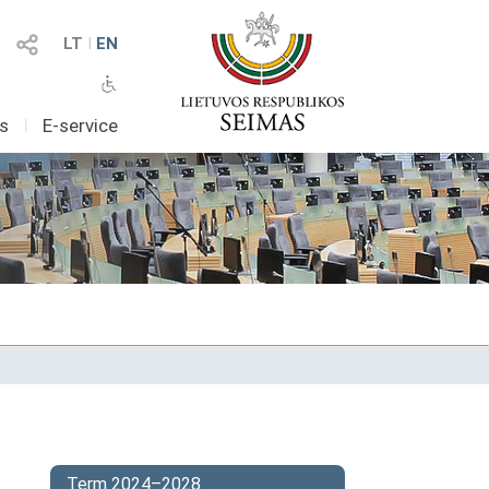
LT
I
EN
as
I
E-service
Term 2024–2028