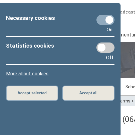
Scheduled broadcas
Necessary cookies
On
Seimas
I
Parliamenta
Statistics cookies
Off
Plenary sittings
More about cookies
Sitting in progress
Plenary sittings
Sche
Accept selected
Accept all
Home
>
Plenary sittings
>
Parliamentary terms
>
Darbotvarkės klausimas (06/