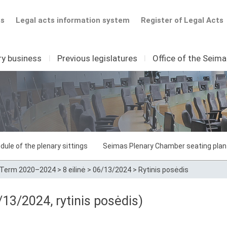
ts
Legal acts information system
Register of Legal Acts
ry business
I
Previous legislatures
I
Office of the Seim
dule of the plenary sittings
Seimas Plenary Chamber seating plan
Term 2020–2024
>
8 eilinė
>
06/13/2024
>
Rytinis posėdis
13/2024, rytinis posėdis)