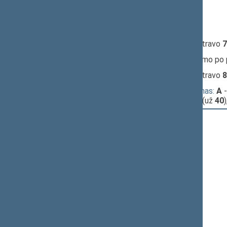
14:17:33
Kalbėjo
Ingrida Šimonytė
14:19:31
Kalbėjo
Juozas Varžgalys
14:19:54
Įvyko
registracija
(užsiregistravo
7
14:19:54
Įvyko
balsavimas
dėl pritarimo po
14:20:34
Įvyko
registracija
(užsiregistravo
8
14:20:34
Įvyko
alternatyvus balsavimas:
A
-
B
- už pasiūlymą jį atmesti (už
40