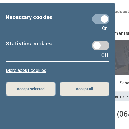
Scheduled broadcas
Necessary cookies
On
Seimas
I
Parliamenta
Statistics cookies
Off
Plenary sittings
More about cookies
Sitting in progress
Plenary sittings
Sche
Accept selected
Accept all
Home
>
Plenary sittings
>
Parliamentary terms
>
Darbotvarkės klausimas (06/