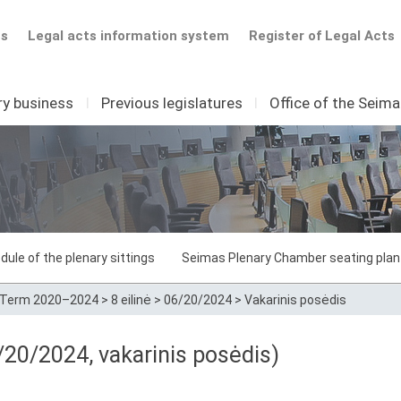
ts
Legal acts information system
Register of Legal Acts
ry business
I
Previous legislatures
I
Office of the Seim
dule of the plenary sittings
Seimas Plenary Chamber seating plan
Term 2020–2024
>
8 eilinė
>
06/20/2024
>
Vakarinis posėdis
20/2024, vakarinis posėdis)