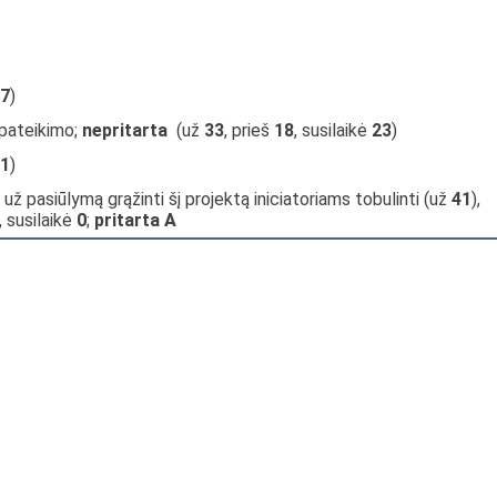
7
)
 pateikimo;
nepritarta
(už
33
, prieš
18
, susilaikė
23
)
1
)
 už pasiūlymą grąžinti šį projektą iniciatoriams tobulinti (už
41
),
), susilaikė
0
;
pritarta A