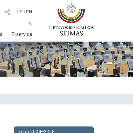
LT
I
EN
as
I
E-service
Term 2024–2028