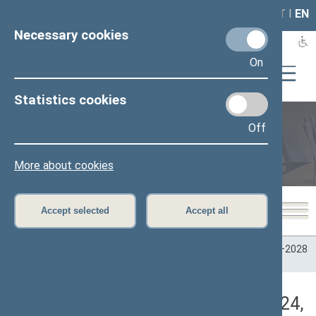
LAIS
RLA
LT
I
EN
Necessary cookies
On
Statistics cookies
Off
Plenary sittings
More about cookies
Accept selected
Accept all
Home
>
Plenary sittings
>
Parliamentary terms
>
Term 2024–2028
>
1 eilinė
>
12/05/2024
>
Rytinis posėdis
Darbotvarkės klausimas (12/05/2024,