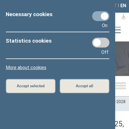
LAIS
RLA
LT
I
EN
Necessary cookies
On
Statistics cookies
Off
Plenary sittings
More about cookies
Accept selected
Accept all
Home
>
Plenary sittings
>
Parliamentary terms
>
Term 2024–2028
>
2 eilinė
>
04/17/2025
>
Vakarinis posėdis
Darbotvarkės klausimas (04/17/2025,