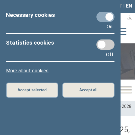
LAIS
RLA
LT
I
EN
Necessary cookies
On
Statistics cookies
Off
Plenary sittings
More about cookies
Accept selected
Accept all
Home
>
Plenary sittings
>
Parliamentary terms
>
Term 2024–2028
>
2 eilinė
>
04/29/2025
>
Rytinis posėdis
Darbotvarkės klausimas (04/29/2025,