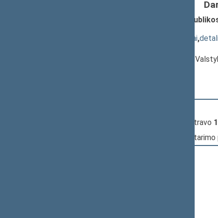
Da
Seimo nutarimo „Dėl Lietuvos Respublikos
XVP-383(2))
; priėmimas
(
dokumento tekstas
,
susiję dokumentai
,
detal
Pranešėjas(-ai):
Kęstutis Bilius
, Komiteto pirmininkas, Valst
Seimas
12:49:00
Įvyko
registracija
12:51:37
Įvyko
registracija
(užsiregistravo
1
12:51:37
Įvyko
balsavimas
dėl šio nutarimo