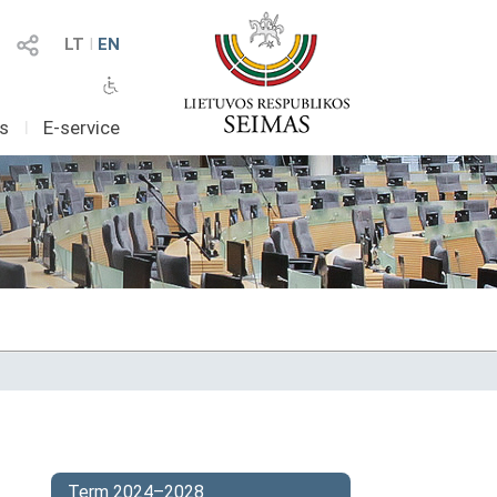
LT
I
EN
as
I
E-service
Term 2024–2028