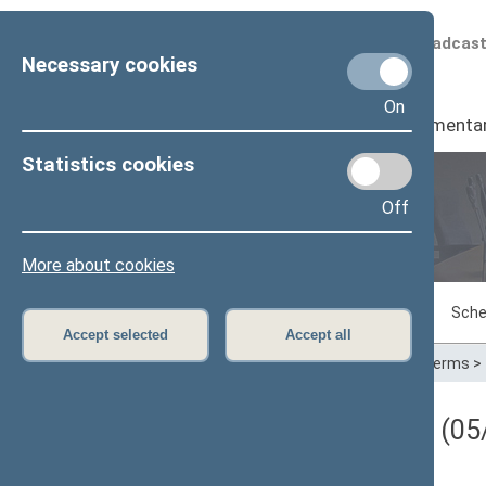
Scheduled broadcas
Necessary cookies
On
Seimas
I
Parliamenta
Statistics cookies
Off
Plenary sittings
More about cookies
Sitting in progress
Plenary sittings
Sche
Accept selected
Accept all
Home
>
Plenary sittings
>
Parliamentary terms
>
Darbotvarkės klausimas (05/