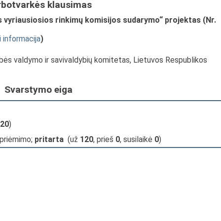
rbotvarkės klausimas
 vyriausiosios rinkimų komisijos sudarymo“ projektas (Nr.
i informacija
)
ybės valdymo ir savivaldybių komitetas, Lietuvos Respublikos
Svarstymo eiga
20
)
 priėmimo;
pritarta
(už
120
, prieš
0
, susilaikė
0
)