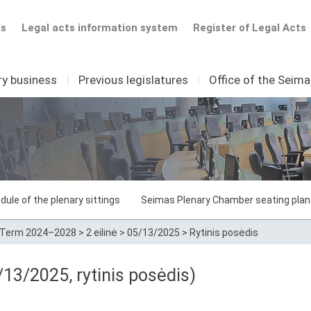
ts
Legal acts information system
Register of Legal Acts
ry business
I
Previous legislatures
I
Office of the Seim
dule of the plenary sittings
Seimas Plenary Chamber seating plan
Term 2024–2028
>
2 eilinė
>
05/13/2025
>
Rytinis posėdis
13/2025, rytinis posėdis)