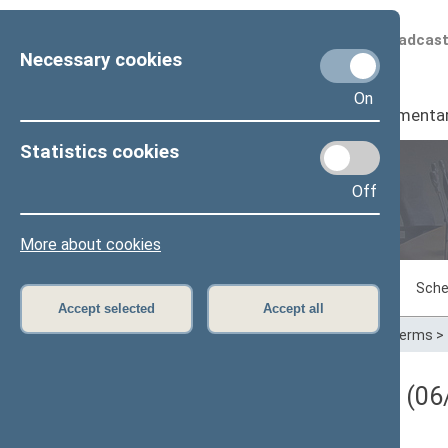
Scheduled broadcas
Necessary cookies
On
Seimas
I
Parliamenta
Statistics cookies
Off
Plenary sittings
More about cookies
Sitting in progress
Plenary sittings
Sche
Accept selected
Accept all
Home
>
Plenary sittings
>
Parliamentary terms
>
Darbotvarkės klausimas (06/