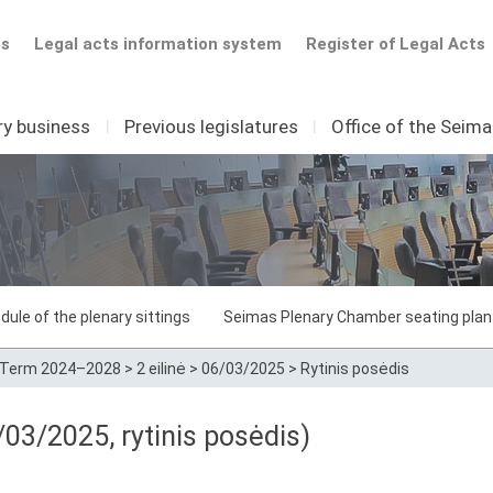
ts
Legal acts information system
Register of Legal Acts
ry business
I
Previous legislatures
I
Office of the Seim
dule of the plenary sittings
Seimas Plenary Chamber seating plan
Term 2024–2028
>
2 eilinė
>
06/03/2025
>
Rytinis posėdis
03/2025, rytinis posėdis)