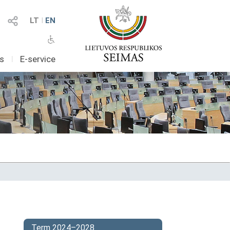
LT
I
EN
as
I
E-service
Term 2024–2028