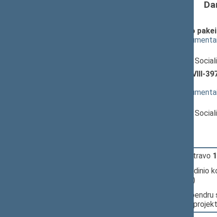
Da
Darbo kodekso 123 straipsnio pakei
(
dokumento tekstas
,
susiję dokumenta
Pranešėjas(-ai):
Daiva Ulbinaitė
, Komiteto narė, Social
Atmintinų dienų įstatymo Nr. VIII-39
svarstymas
(
dokumento tekstas
,
susiję dokumenta
Pranešėjas(-ai):
Daiva Ulbinaitė
, Komiteto narė, Social
12:23:14
Įvyko
registracija
(užsiregistravo
1
12:23:14
Įvyko
balsavimas
dėl pagrindinio 
(už
33
, prieš
78
, susilaikė
8
)
12:23:15
Įvyko balsavimas. Pritarta bendru 
pagrindiniu komitetu šiems projek