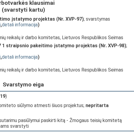
rbotvarkės klausimai
(svarstyti kartu)
timo įstatymo projektas (Nr. XVP-97)
; svarstymas
i
,
detali informacija
)
inių reikalų ir darbo komitetas, Lietuvos Respublikos Seimas
7 1 straipsnio pakeitimo įstatymo projektas (Nr. XVP-98)
;
i
,
detali informacija
)
inių reikalų ir darbo komitetas, Lietuvos Respublikos Seimas
Svarstymo eiga
19
)
komiteto siūlymo atmesti šiuos projektus;
nepritarta
sutarimu pasiūlymui paskirti kitą - Žmogaus teisių komitetą
tams svarstyti