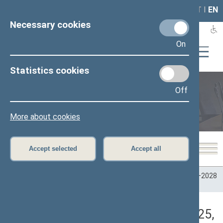
LAIS
RLA
LT
I
EN
Necessary cookies
On
Statistics cookies
Off
Plenary sittings
More about cookies
Accept selected
Accept all
Home
>
Plenary sittings
>
Parliamentary terms
>
Term 2024–2028
>
2 eilinė
>
06/03/2025
>
Rytinis posėdis
Darbotvarkės klausimas (06/03/2025,