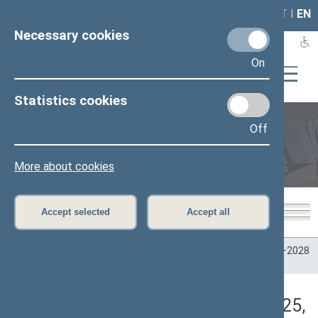
LAIS
RLA
LT
I
EN
Necessary cookies
On
Statistics cookies
Off
Plenary sittings
More about cookies
Accept selected
Accept all
Home
>
Plenary sittings
>
Parliamentary terms
>
Term 2024–2028
>
2 eilinė
>
06/03/2025
>
Rytinis posėdis
Darbotvarkės klausimas (06/03/2025,