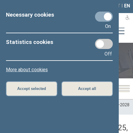
LAIS
RLA
LT
I
EN
Necessary cookies
On
Statistics cookies
Off
Plenary sittings
More about cookies
Accept selected
Accept all
Home
>
Plenary sittings
>
Parliamentary terms
>
Term 2024–2028
>
2 eilinė
>
06/10/2025
>
Rytinis posėdis
Darbotvarkės klausimas (06/10/2025,