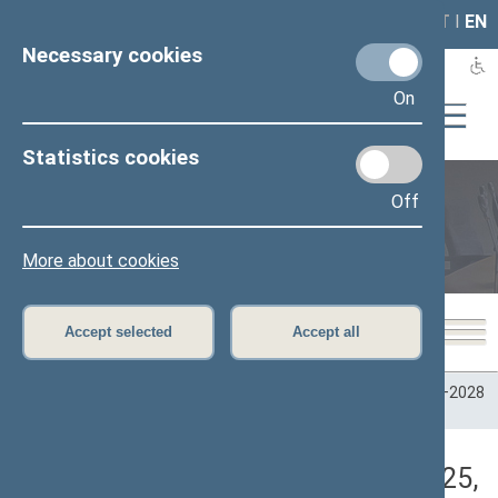
LAIS
RLA
LT
I
EN
Necessary cookies
On
Statistics cookies
Off
Plenary sittings
More about cookies
Accept selected
Accept all
Home
>
Plenary sittings
>
Parliamentary terms
>
Term 2024–2028
>
2 eilinė
>
06/17/2025
>
Rytinis posėdis
Darbotvarkės klausimas (06/17/2025,