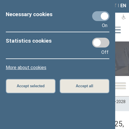
LAIS
RLA
LT
I
EN
Necessary cookies
On
Statistics cookies
Off
Plenary sittings
More about cookies
Accept selected
Accept all
Home
>
Plenary sittings
>
Parliamentary terms
>
Term 2024–2028
>
2 eilinė
>
06/17/2025
>
Rytinis posėdis
Darbotvarkės klausimas (06/17/2025,