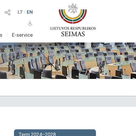
LT
I
EN
as
I
E-service
Term 2024–2028