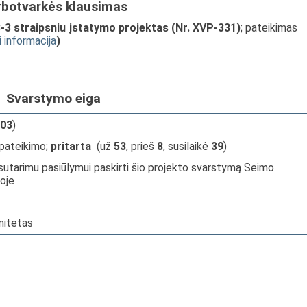
rbotvarkės klausimas
-3 straipsniu įstatymo projektas (Nr. XVP-331)
; pateikimas
i informacija
)
Svarstymo eiga
03
)
 pateikimo;
pritarta
(už
53
, prieš
8
, susilaikė
39
)
sutarimu pasiūlymui paskirti šio projekto svarstymą Seimo
joje
mitetas