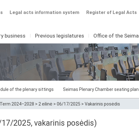
ts
Legal acts information system
Register of Legal Acts
ry business
I
Previous legislatures
I
Office of the Seim
dule of the plenary sittings
Seimas Plenary Chamber seating plan
Term 2024–2028
>
2 eilinė
>
06/17/2025
>
Vakarinis posėdis
17/2025, vakarinis posėdis)