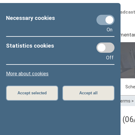
Scheduled broadcas
Necessary cookies
On
Seimas
I
Parliamenta
Statistics cookies
Off
Plenary sittings
More about cookies
Sitting in progress
Plenary sittings
Sche
Accept selected
Accept all
Home
>
Plenary sittings
>
Parliamentary terms
>
Darbotvarkės klausimas (06/