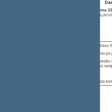
Da
Švietimo įstatymo Nr. I-1489 papildymo 23
(
dokumento tekstas
,
susiję dokumentai
,
detal
Pranešėjas(-ai):
Laurynas Kasčiūnas
15:22:49
Įvyko
registracija
(užsiregistravo
1
15:22:49
Įvyko
balsavimas
dėl pritarimo po
15:22:50
Įvyko balsavimas. Pritarta bendru 
posėdyje 2025 m. III (rudens) sesi
Nr. XVP-331:
Pagrindinis: Švietimo ir mokslo ko