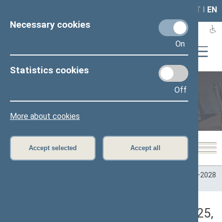
LAIS
RLA
LT
I
EN
Necessary cookies
On
Statistics cookies
Off
Plenary sittings
More about cookies
Accept selected
Accept all
Home
>
Plenary sittings
>
Parliamentary terms
>
Term 2024–2028
>
2 eilinė
>
06/17/2025
>
Vakarinis posėdis
Darbotvarkės klausimas (06/17/2025,