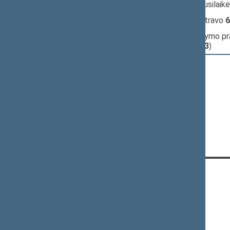
pritarta
(už
46
, prieš
11
, susilaik
15:46:00
Įvyko
registracija
(užsiregistravo
6
15:46:00
Įvyko
balsavimas
dėl pasiūlymo pr
(už
16
, prieš
33
, susilaikė
13
)
CONTACTS:
Gedimino pr. 53, LT-01109 Vilnius,
Lithuania
+370 5 239 6060