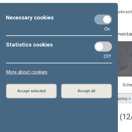
Scheduled broadcas
Necessary cookies
On
Seimas
I
Parliamenta
Statistics cookies
Off
Plenary sittings
More about cookies
Sitting in progress
Plenary sittings
Sche
Accept selected
Accept all
Home
>
Plenary sittings
>
Parliamentary terms
>
Darbotvarkės klausimas (12/