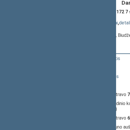
Da
Labdaros ir paramos įstatymo Nr. I-172 7 
110)
; svarstymas
(
dokumento tekstas
,
susiję dokumentai
,
detal
Pranešėjas(-ai):
Algirdas Sysas
, Komiteto pirmininkas, Biud
15:35:07
Kalbėjo
Remigijus Žemaitaitis
15:36:59
Kalbėjo
Vitalijus Šeršniovas
15:37:47
Kalbėjo
Audrius Radvilavičius
15:39:03
Kalbėjo
Valius Ąžuolas
15:39:53
Įvyko
registracija
(užsiregistravo
7
15:39:53
Įvyko
balsavimas
dėl pagrindinio 
(už
11
, prieš
58
, susilaikė
3
)
15:44:21
Įvyko
registracija
(užsiregistravo
6
15:44:21
Įvyko
balsavimas
dėl „Nemuno aušro