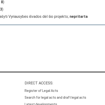
ė
8
)
3
)
ašyti Vyriausybės išvados dėl šio projekto;
nepritarta
DIRECT ACCESS:
Register of Legal Acts
Search for legal acts and draft legal acts
Latest developments