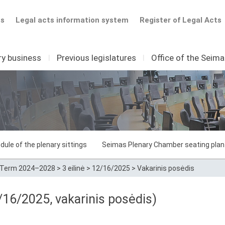
ts
Legal acts information system
Register of Legal Acts
ry business
I
Previous legislatures
I
Office of the Seim
dule of the plenary sittings
Seimas Plenary Chamber seating plan
Term 2024–2028
>
3 eilinė
>
12/16/2025
>
Vakarinis posėdis
16/2025, vakarinis posėdis)