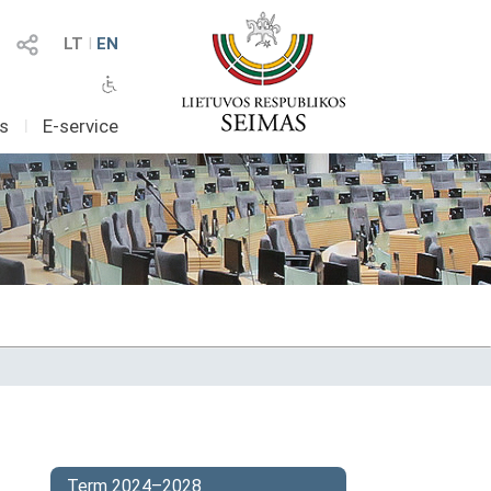
LT
I
EN
as
I
E-service
Term 2024–2028