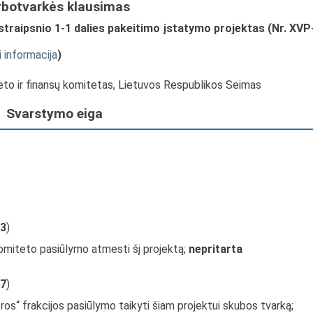
rbotvarkės klausimas
straipsnio 1-1 dalies pakeitimo įstatymo projektas (Nr. XVP
i informacija
)
žeto ir finansų komitetas, Lietuvos Respublikos Seimas
Svarstymo eiga
3
)
komiteto pasiūlymo atmesti šį projektą;
nepritarta
7
)
s“ frakcijos pasiūlymo taikyti šiam projektui skubos tvarką;