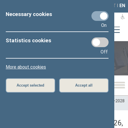
LAIS
RLA
LT
I
EN
Necessary cookies
On
Statistics cookies
Off
Plenary sittings
More about cookies
Accept selected
Accept all
Home
>
Plenary sittings
>
Parliamentary terms
>
Term 2024–2028
>
4 eilinė
>
05/07/2026
>
Vakarinis posėdis
Darbotvarkės klausimas (05/07/2026,