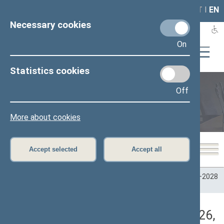
LAIS
RLA
LT
I
EN
Necessary cookies
On
Statistics cookies
Off
Plenary sittings
More about cookies
Accept selected
Accept all
Home
>
Plenary sittings
>
Parliamentary terms
>
Term 2024–2028
>
4 eilinė
>
05/07/2026
>
Vakarinis posėdis
Darbotvarkės klausimas (05/07/2026,