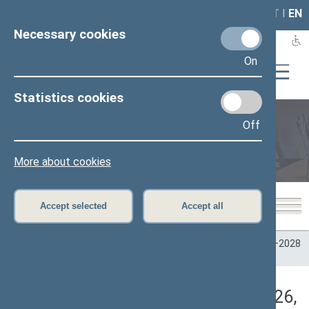
LAIS
RLA
LT
I
EN
Necessary cookies
On
Statistics cookies
Off
Plenary sittings
More about cookies
Accept selected
Accept all
Home
>
Plenary sittings
>
Parliamentary terms
>
Term 2024–2028
>
4 eilinė
>
05/07/2026
>
Vakarinis posėdis
Darbotvarkės klausimas (05/07/2026,