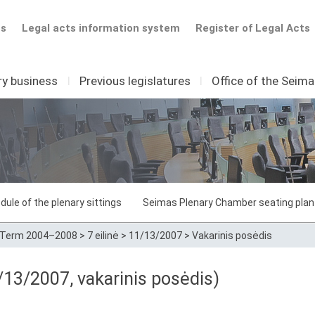
ts
Legal acts information system
Register of Legal Acts
ry business
I
Previous legislatures
I
Office of the Seim
dule of the plenary sittings
Seimas Plenary Chamber seating plan
Term 2004–2008
>
7 eilinė
>
11/13/2007
>
Vakarinis posėdis
13/2007, vakarinis posėdis)