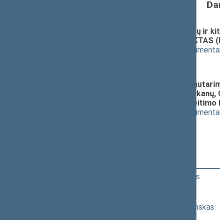
Da
Tarptautinių operacijų, pratybų ir k
pakeitimo ĮSTATYMO PROJEKTAS (N
(
dokumento tekstas
,
susiję dokumenta
Pranešėjas(-ai):
Algis Kašėta/ 48SN
Seimo NUTARIMO dėl Seimo nutarimo 
tarptautinėse operacijose Balkanų, C
regionuose" 1 straipsnio pakeitim
(
dokumento tekstas
,
susiję dokumenta
Pranešėjas(-ai):
Algis Kašėta/ 48SN
17:38:01
Kalbėjo
Andrius Baranauskas
17:39:33
Kalbėjo
Jonas Juozapaitis
17:40:53
Kalbėjo
Skirmantas Pabedinskas