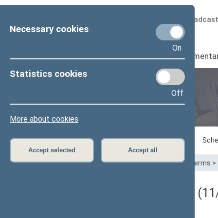
Scheduled broadcas
Necessary cookies
On
Seimas
I
Parliamenta
Statistics cookies
Off
Plenary sittings
More about cookies
Sitting in progress
Plenary sittings
Sche
Accept selected
Accept all
Home
>
Plenary sittings
>
Parliamentary terms
>
Darbotvarkės klausimas (11/