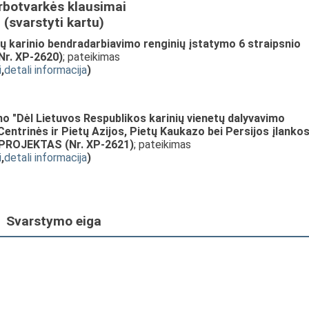
rbotvarkės klausimai
(svarstyti kartu)
itų karinio bendradarbiavimo renginių įstatymo 6 straipsnio
r. XP-2620)
; pateikimas
i
,
detali informacija
)
"Dėl Lietuvos Respublikos karinių vienetų dalyvavimo
entrinės ir Pietų Azijos, Pietų Kaukazo bei Persijos įlanko
o PROJEKTAS (Nr. XP-2621)
; pateikimas
i
,
detali informacija
)
Svarstymo eiga