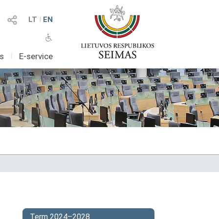
LT
I
EN
as
I
E-service
Term 2024–2028