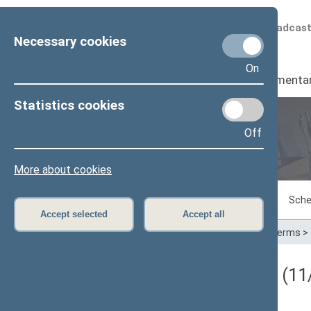
Scheduled broadcas
Necessary cookies
On
Seimas
I
Parliamenta
Statistics cookies
Off
Plenary sittings
More about cookies
Sitting in progress
Plenary sittings
Sche
Accept selected
Accept all
Home
>
Plenary sittings
>
Parliamentary terms
>
Darbotvarkės klausimas (11/