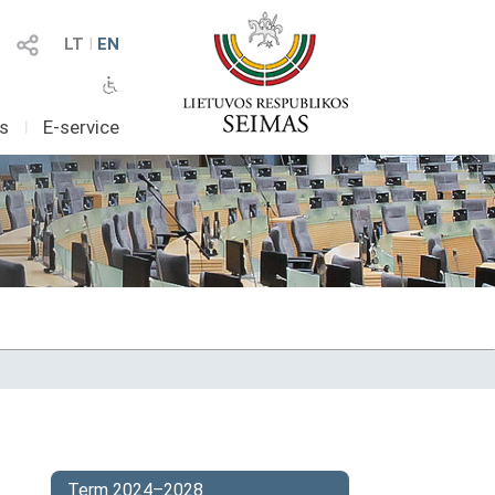
LT
I
EN
as
I
E-service
Term 2024–2028