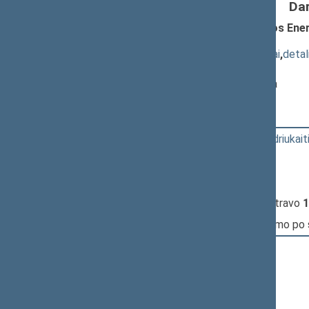
Da
Seimo NUTARIMO "Dėl interpeliacijos Ene
2995)
; svarstymas
(
dokumento tekstas
,
susiję dokumentai
,
detal
Pranešėjas(-ai):
Česlovas Stanevičius
, Redakcinė k-ja
15:16:36
Kalbėjo
Vytenis Povilas Andriukait
15:21:44
Kalbėjo
Petras Gražulis
15:26:10
Kalbėjo
Kęstutis Daukšys
15:31:00
Įvyko
registracija
(užsiregistravo
1
15:31:00
Įvyko
balsavimas
dėl pritarimo po