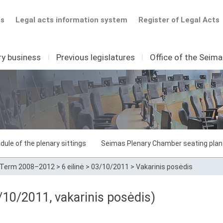
ts
Legal acts information system
Register of Legal Acts
ry business
I
Previous legislatures
I
Office of the Seim
dule of the plenary sittings
Seimas Plenary Chamber seating plan
Term 2008–2012
>
6 eilinė
>
03/10/2011
>
Vakarinis posėdis
10/2011, vakarinis posėdis)