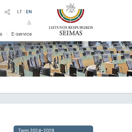
LT
I
EN
as
I
E-service
Term 2024–2028