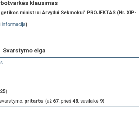
rbotvarkės klausimas
rgetikos ministrui Arvydui Sekmokui" PROJEKTAS (Nr. XIP-
i informacija
)
Svarstymo eiga
is
25
)
 svarstymo;
pritarta
(už
67
, prieš
48
, susilaikė
9
)