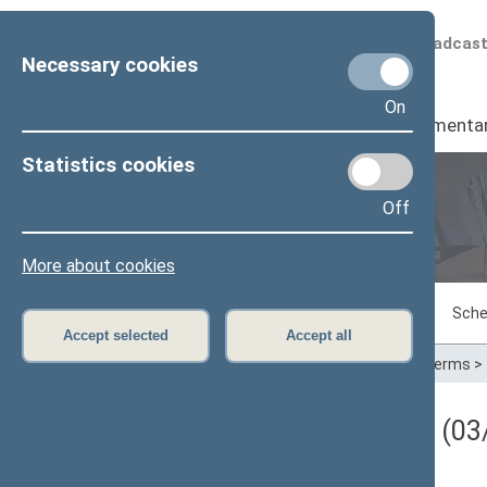
Scheduled broadcas
Necessary cookies
On
Seimas
I
Parliamenta
Statistics cookies
Off
Plenary sittings
More about cookies
Sitting in progress
Plenary sittings
Sche
Accept selected
Accept all
Home
>
Plenary sittings
>
Parliamentary terms
>
Darbotvarkės klausimas (03/