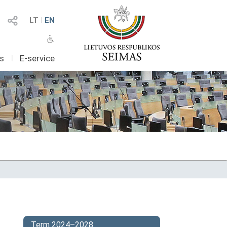
LT
I
EN
as
I
E-service
Term 2024–2028