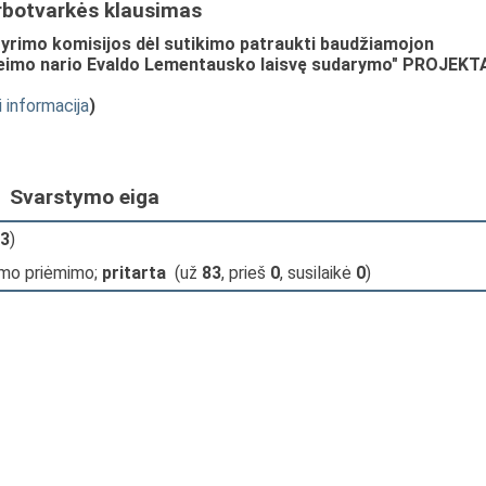
rbotvarkės klausimas
yrimo komisijos dėl sutikimo patraukti baudžiamojon
 Seimo nario Evaldo Lementausko laisvę sudarymo" PROJEKT
i informacija
)
Svarstymo eiga
3
)
imo priėmimo;
pritarta
(už
83
, prieš
0
, susilaikė
0
)