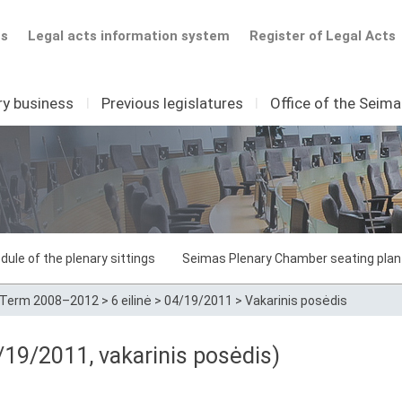
ts
Legal acts information system
Register of Legal Acts
ry business
I
Previous legislatures
I
Office of the Seim
dule of the plenary sittings
Seimas Plenary Chamber seating plan
Term 2008–2012
>
6 eilinė
>
04/19/2011
>
Vakarinis posėdis
19/2011, vakarinis posėdis)