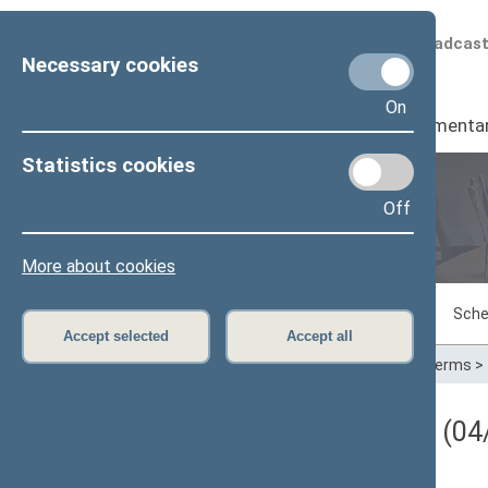
Scheduled broadcas
Necessary cookies
On
Seimas
I
Parliamenta
Statistics cookies
Off
Plenary sittings
More about cookies
Sitting in progress
Plenary sittings
Sche
Accept selected
Accept all
Home
>
Plenary sittings
>
Parliamentary terms
>
Darbotvarkės klausimas (04/