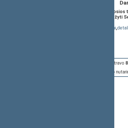
Da
Seimo NUTARIMO "Dėl Seimo laikinosios t
atsakomybėn, suimti ar kitaip suvaržyti
(Nr. XIP-3127)
; priėmimas
(
dokumento tekstas
,
susiję dokumentai
,
detal
Pranešėjas(-ai):
Kęstutis Masiulis
15:22:13
Įvyko
registracija
(užsiregistravo
8
15:22:13
Įvyko
balsavimas
dėl Seimo nutar