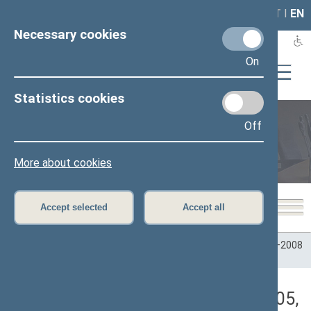
LAIS
RLA
LT
I
EN
Necessary cookies
On
Statistics cookies
Off
Plenary sittings
More about cookies
Accept selected
Accept all
Home
>
Plenary sittings
>
Parliamentary terms
>
Term 2004–2008
>
1 neeilinė
>
02/08/2005
>
Rytinis posėdis
Darbotvarkės klausimas (02/08/2005,