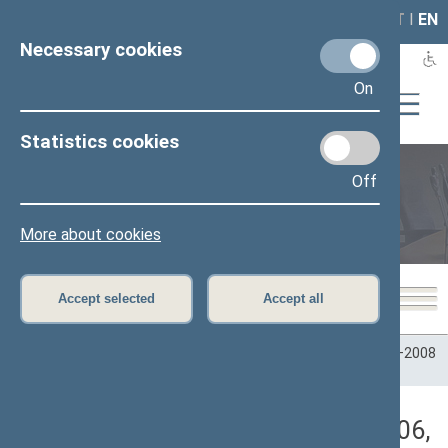
LAIS
RLA
LT
I
EN
Necessary cookies
On
Statistics cookies
Off
Plenary sittings
More about cookies
Accept selected
Accept all
Home
>
Plenary sittings
>
Parliamentary terms
>
Term 2004–2008
>
2 neeilinė
>
01/09/2006
>
Rytinis posėdis
Darbotvarkės klausimas (01/09/2006,