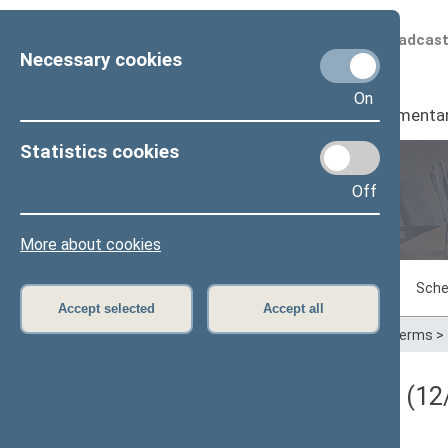
Scheduled broadcas
Necessary cookies
On
Seimas
I
Parliamenta
Statistics cookies
Off
Plenary sittings
More about cookies
Sitting in progress
Plenary sittings
Sche
Accept selected
Accept all
Home
>
Plenary sittings
>
Parliamentary terms
>
Darbotvarkės klausimas (12/