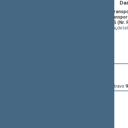
Da
Įstatymo "Dėl važiavimo keleiviniu transpo
kitų asmenų važiavimo keleiviniu transpor
ir papildymo ĮSTATYMO PROJEKTAS (Nr. P
(
dokumento tekstas
,
susiję dokumentai
,
detal
Pranešėjas(-ai):
Algis Žvaliauskas
,
Rimvydas Gradauskas
16:34:11
Kalbėjo
Rolandas Zuoza
16:38:47
Kalbėjo
Sigitas Čirba
17:02:48
Įvyko
registracija
(užsiregistravo
9