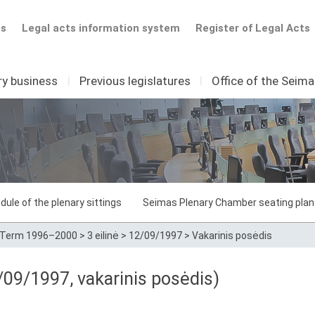
ts
Legal acts information system
Register of Legal Acts
ry business
I
Previous legislatures
I
Office of the Seim
dule of the plenary sittings
Seimas Plenary Chamber seating plan
Term 1996–2000
>
3 eilinė
>
12/09/1997
>
Vakarinis posėdis
09/1997, vakarinis posėdis)