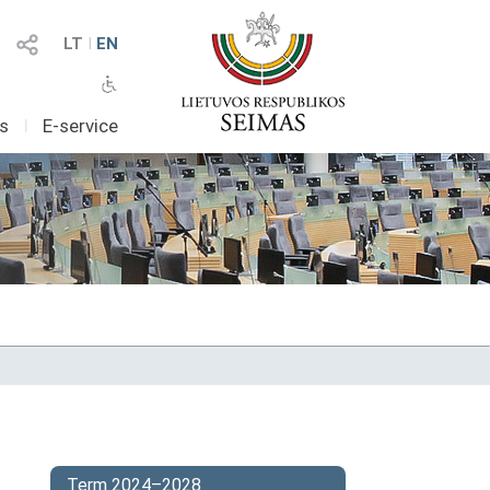
LT
I
EN
as
I
E-service
Term 2024–2028