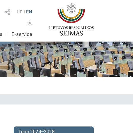
LT
I
EN
as
I
E-service
Term 2024–2028