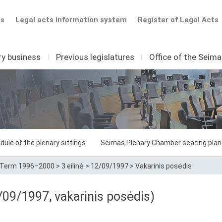
ts
Legal acts information system
Register of Legal Acts
ry business
I
Previous legislatures
I
Office of the Seim
dule of the plenary sittings
Seimas Plenary Chamber seating plan
Term 1996–2000
>
3 eilinė
>
12/09/1997
>
Vakarinis posėdis
09/1997, vakarinis posėdis)