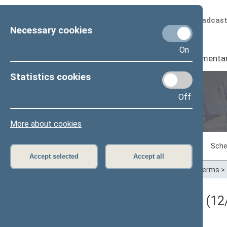
Scheduled broadcas
Necessary cookies
On
Seimas
I
Parliamenta
Statistics cookies
Off
Plenary sittings
More about cookies
Sitting in progress
Plenary sittings
Sche
Accept selected
Accept all
Home
>
Plenary sittings
>
Parliamentary terms
>
Darbotvarkės klausimas (12/