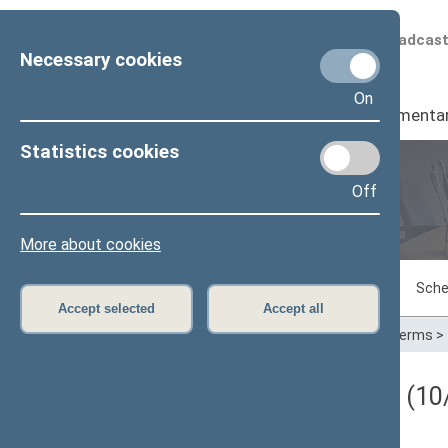
Scheduled broadcas
Necessary cookies
On
Seimas
I
Parliamenta
Statistics cookies
Off
Plenary sittings
More about cookies
Sitting in progress
Plenary sittings
Sche
Accept selected
Accept all
Home
>
Plenary sittings
>
Parliamentary terms
>
Darbotvarkės klausimas (10/