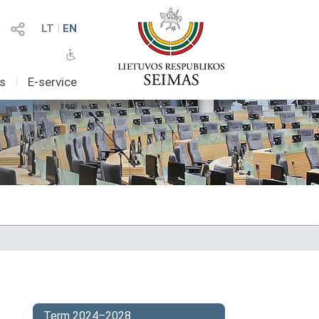
LT
I
EN
as
I
E-service
Term 2024–2028