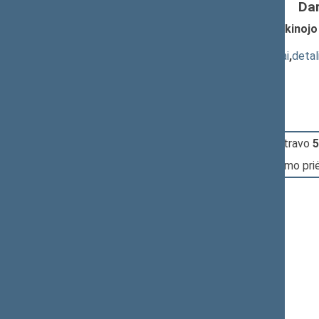
Da
Fizinių asmenų pajamų mokesčio laikinoj
P-2824(2SP))
; priėmimas
(
dokumento tekstas
,
susiję dokumentai
,
detal
Pranešėjas(-ai):
Juozas Listavičius
11:04:56
Įvyko
registracija
(užsiregistravo
5
11:05:42
Įvyko
balsavimas
dėl įstatymo pr