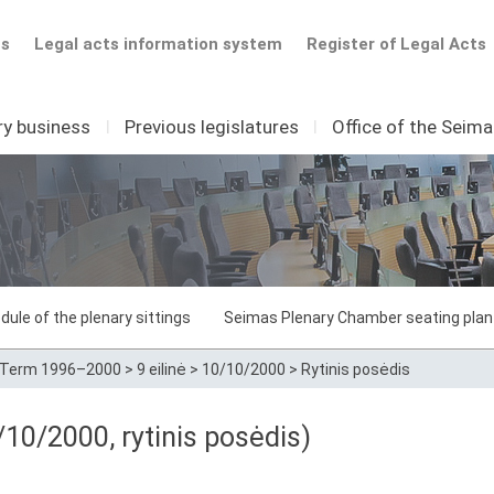
ts
Legal acts information system
Register of Legal Acts
ry business
I
Previous legislatures
I
Office of the Seim
dule of the plenary sittings
Seimas Plenary Chamber seating plan
Term 1996–2000
>
9 eilinė
>
10/10/2000
>
Rytinis posėdis
10/2000, rytinis posėdis)