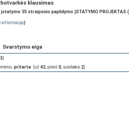
rbotvarkės klausimas
o įstatymo 35 straipsnio papildymo ĮSTATYMO PROJEKTAS (
i informacija
)
Svarstymo eiga
3
)
iėmimo;
pritarta
(už
42
, prieš
0
, susilaikė
2
)