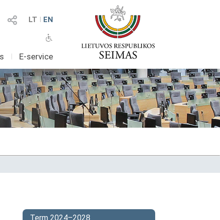
LT
I
EN
as
I
E-service
Term 2024–2028