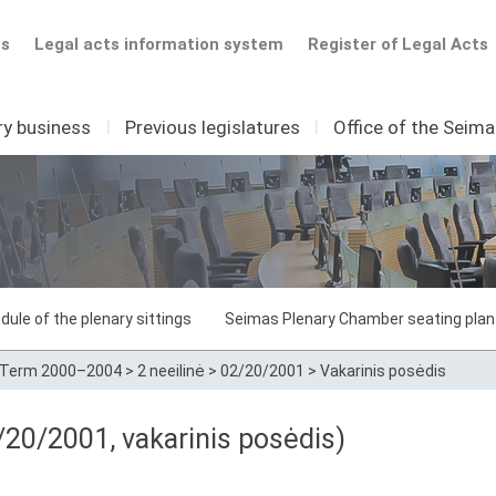
ts
Legal acts information system
Register of Legal Acts
ry business
I
Previous legislatures
I
Office of the Seim
dule of the plenary sittings
Seimas Plenary Chamber seating plan
Term 2000–2004
>
2 neeilinė
>
02/20/2001
>
Vakarinis posėdis
20/2001, vakarinis posėdis)