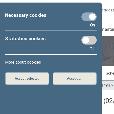
Scheduled broadcas
Necessary cookies
On
Seimas
I
Parliamenta
Statistics cookies
Off
Plenary sittings
More about cookies
Sitting in progress
Plenary sittings
Sche
Accept selected
Accept all
Home
>
Plenary sittings
>
Parliamentary terms
>
Darbotvarkės klausimas (02/