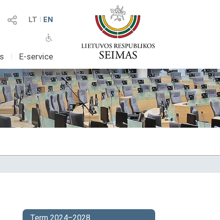
LT
I
EN
as
I
E-service
Term 2024–2028