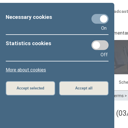
Scheduled broadcas
Necessary cookies
On
Seimas
I
Parliamenta
Statistics cookies
Off
Plenary sittings
More about cookies
Sitting in progress
Plenary sittings
Sche
Accept selected
Accept all
Home
>
Plenary sittings
>
Parliamentary terms
>
Darbotvarkės klausimas (03/