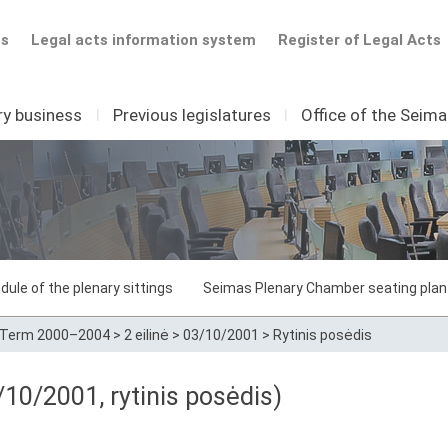
ts
Legal acts information system
Register of Legal Acts
ry business
I
Previous legislatures
I
Office of the Seim
dule of the plenary sittings
Seimas Plenary Chamber seating plan
Term 2000–2004
>
2 eilinė
>
03/10/2001
>
Rytinis posėdis
10/2001, rytinis posėdis)