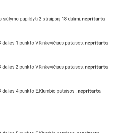
s siūlymo papildyti 2 straipsnį 18 dalimi;
nepritarta
3 dalies 1 punkto V.Rinkevičiaus pataisos;
nepritarta
3 dalies 2 punkto V.Rinkevičiaus pataisos;
nepritarta
3 dalies 4 punkto E.Klumbio pataisos ;
nepritarta