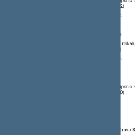
11:18:02
Įvyko
balsavimas
dėl 3 straipsnio 
(už
19
, prieš
42
, susilaikė
12
)
11:18:57
Kalbėjo
Viktoras Rinkevičius
11:20:14
Kalbėjo
Egidijus Klumbys
11:21:14
Kalbėjo
Viktoras Rinkevičius
11:23:30
Įvyko
balsavimas
dėl Kaimo reikalų
(už
6
, prieš
58
, susilaikė
15
)
11:24:23
Kalbėjo
Viktoras Rinkevičius
11:25:02
Kalbėjo
Vytautas Einoris
11:25:58
Kalbėjo
Antanas Baura
11:26:23
Įvyko
balsavimas
dėl 4 straipsnio 
(už
10
, prieš
56
, susilaikė
10
)
11:27:30
Kalbėjo
Raimundas Palaitis
11:28:58
Kalbėjo
Algirdas Gricius
11:29:42
Kalbėjo
Algirdas Sysas
11:31:36
Įvyko
registracija
(užsiregistravo
8