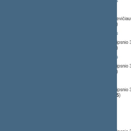
11:07:02
Kalbėjo
Viktoras Rinkevičius
11:08:29
Kalbėjo
Alfonsas Macaitis
11:09:21
Įvyko
balsavimas
dėl V.Rinkevičiau
(už
9
, prieš
62
, susilaikė
17
)
11:10:00
Kalbėjo
Viktoras Rinkevičius
11:12:47
Įvyko
balsavimas
dėl 3 straipsnio 
(už
9
, prieš
57
, susilaikė
17
)
11:13:33
Kalbėjo
Viktoras Rinkevičius
11:13:51
Įvyko
balsavimas
dėl 3 straipsnio 
(už
9
, prieš
52
, susilaikė
13
)
11:14:38
Kalbėjo
Egidijus Klumbys
11:16:00
Įvyko
balsavimas
dėl 3 straipsnio 
(už
17
, prieš
40
, susilaikė
15
)
11:16:38
Kalbėjo
Egidijus Klumbys
11:17:03
Kalbėjo
Julius Veselka
11:17:44
Kalbėjo
Alfonsas Macaitis