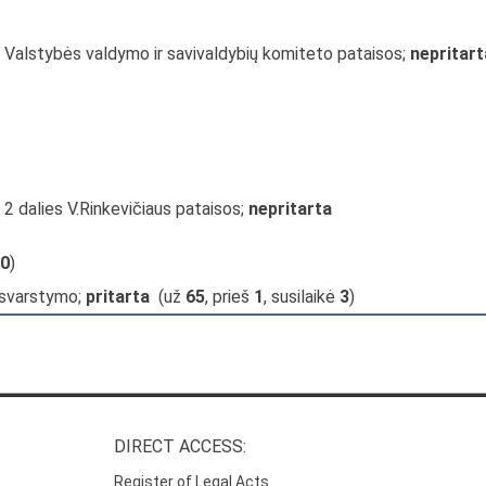
o Valstybės valdymo ir savivaldybių komiteto pataisos;
nepritart
 2 dalies V.Rinkevičiaus pataisos;
nepritarta
0
)
 svarstymo;
pritarta
(už
65
, prieš
1
, susilaikė
3
)
DIRECT ACCESS:
Register of Legal Acts