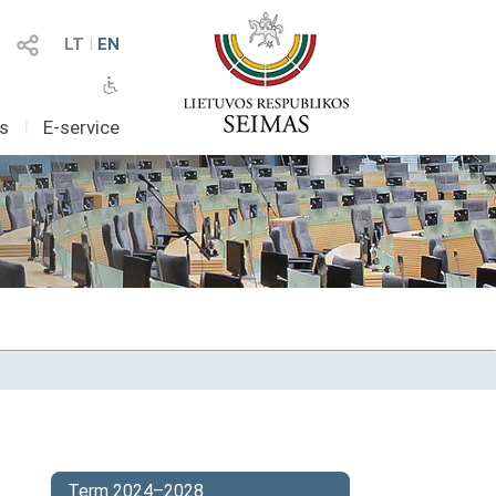
LT
I
EN
as
I
E-service
Term 2024–2028