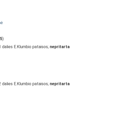
nė
5
)
1 dalies E.Klumbio pataisos;
nepritarta
2 dalies E.Klumbio pataisos;
nepritarta