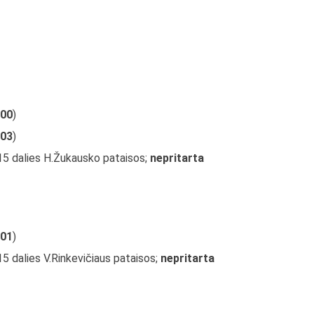
00
)
03
)
 15 dalies H.Žukausko pataisos;
nepritarta
01
)
15 dalies V.Rinkevičiaus pataisos;
nepritarta