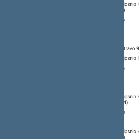
11:32:24
Įvyko
balsavimas
dėl 4 straipsnio 
(už
28
, prieš
52
, susilaikė
6
)
11:33:24
Kalbėjo
Henrikas Žukauskas
11:35:00
Kalbėjo
Julius Veselka
11:35:37
Kalbėjo
Bronius Bradauskas
11:38:31
Įvyko
registracija
(užsiregistravo
9
11:39:18
Įvyko
balsavimas
dėl 5 straipsnio
11:40:29
Kalbėjo
Viktoras Rinkevičius
11:40:52
Kalbėjo
Egidijus Klumbys
11:41:38
Kalbėjo
Bronius Bradauskas
11:42:41
Įvyko
balsavimas
dėl 5 straipsnio 
(už
10
, prieš
51
, susilaikė
14
)
11:43:31
Kalbėjo
Viktoras Rinkevičius
11:44:24
Kalbėjo
Egidijus Klumbys
11:46:12
Įvyko
balsavimas
dėl 6 straipsnio 
(už
9
, prieš
48
, susilaikė
11
)