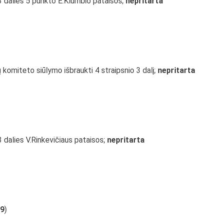
3 dalies 5 punkto E.Klumbio pataisos;
nepritarta
 komiteto siūlymo išbraukti 4 straipsnio 3 dalį;
nepritarta
3 dalies V.Rinkevičiaus pataisos;
nepritarta
9
)