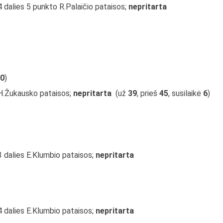
4 dalies 5 punkto R.Palaičio pataisos;
nepritarta
0
)
 H.Žukausko pataisos;
nepritarta
(už
39
, prieš
45
, susilaikė
6
)
3 dalies E.Klumbio pataisos;
nepritarta
4 dalies E.Klumbio pataisos;
nepritarta