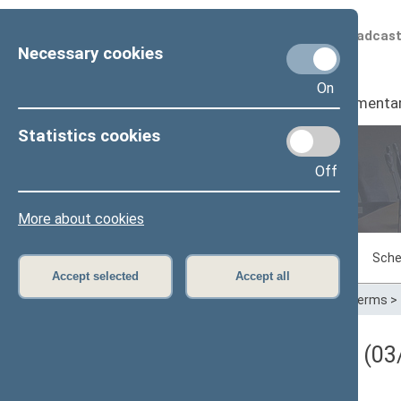
Scheduled broadcas
Necessary cookies
On
Seimas
I
Parliamenta
Statistics cookies
Off
Plenary sittings
More about cookies
Sitting in progress
Plenary sittings
Sche
Accept selected
Accept all
Home
>
Plenary sittings
>
Parliamentary terms
>
Darbotvarkės klausimas (03/