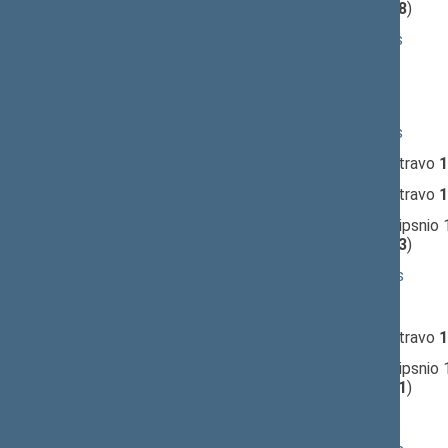
(už
10
, prieš
53
, susilaikė
28
)
10:52:36
Kalbėjo
Henrikas Žukauskas
10:54:06
Kalbėjo
Julius Veselka
10:55:35
Kalbėjo
Petras Papovas
10:57:04
Kalbėjo
Henrikas Žukauskas
10:58:34
Įvyko
registracija
(užsiregistravo
1
10:59:31
Įvyko
registracija
(užsiregistravo
1
11:00:26
Įvyko
balsavimas
dėl 2 straipsnio
(už
47
, prieš
41
, susilaikė
13
)
11:01:20
Kalbėjo
Viktoras Rinkevičius
11:03:00
Kalbėjo
Petras Papovas
11:04:55
Įvyko
registracija
(užsiregistravo
1
11:05:39
Įvyko
balsavimas
dėl 2 straipsnio 
(už
17
, prieš
57
, susilaikė
21
)
11:06:28
Kalbėjo
Egidijus Klumbys