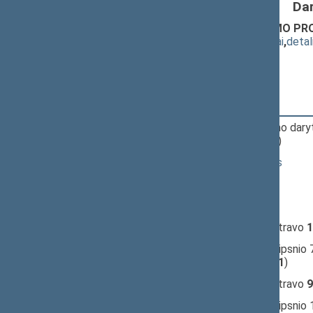
Da
Miškų įstatymo pakeitimo ĮSTATYMO PRO
(
dokumento tekstas
,
susiję dokumentai
,
detal
Pranešėjas(-ai):
Juozas Raistenskis
10:09:36
Įvyko
balsavimas
dėl siūlymo dary
(už
45
, prieš
11
, susilaikė
4
)
10:46:13
Kalbėjo
Viktoras Rinkevičius
10:46:40
Kalbėjo
Egidijus Klumbys
10:48:07
Kalbėjo
Vytautas Einoris
10:48:20
Įvyko
registracija
(užsiregistravo
1
10:49:05
Įvyko
balsavimas
dėl 2 straipsnio 
(už
13
, prieš
57
, susilaikė
21
)
10:50:55
Įvyko
registracija
(užsiregistravo
9
10:51:50
Įvyko
balsavimas
dėl 2 straipsnio 