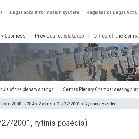
ts
Legal acts information system
Register of Legal Acts
ry business
I
Previous legislatures
I
Office of the Seim
dule of the plenary sittings
Seimas Plenary Chamber seating plan
Term 2000–2004
>
2 eilinė
>
03/27/2001
>
Rytinis posėdis
27/2001, rytinis posėdis)