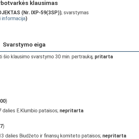
rbotvarkės klausimas
JEKTAS (Nr. IXP-59(3SP))
; svarstymas
i informacija
)
Svarstymo eiga
ti šio klausimo svarstymo 30 min. pertrauką;
pritarta
00
)
7 dalies E.Klumbio pataisos;
nepritarta
7
)
13 dalies Biudžeto ir finansų komiteto pataisos;
nepritarta