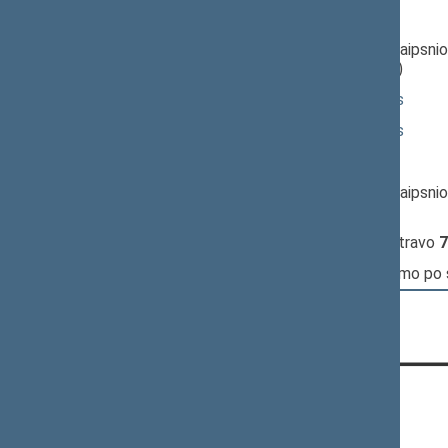
13:29:12
Kalbėjo
Egidijus Klumbys
13:33:00
Įvyko
balsavimas
dėl 19 straipsni
(už
3
, prieš
34
, susilaikė
13
)
13:33:50
Kalbėjo
Viktoras Rinkevičius
13:33:55
Kalbėjo
Viktoras Rinkevičius
13:34:38
Kalbėjo
Bronius Bradauskas
13:35:52
Įvyko
balsavimas
dėl 20 straipsnio
(už
2
, prieš
42
, susilaikė
4
)
13:36:46
Įvyko
registracija
(užsiregistravo
7
13:37:31
Įvyko
balsavimas
dėl pritarimo po
CONTACTS:
Gedimino pr. 53, LT-01109 Vilnius,