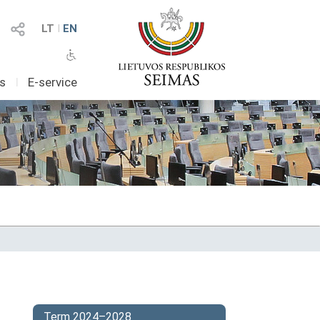
LT
I
EN
as
I
E-service
Term 2024–2028