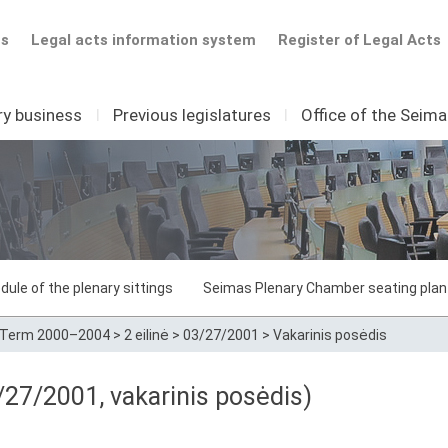
ts
Legal acts information system
Register of Legal Acts
ry business
I
Previous legislatures
I
Office of the Seim
dule of the plenary sittings
Seimas Plenary Chamber seating plan
Term 2000–2004
>
2 eilinė
>
03/27/2001
>
Vakarinis posėdis
27/2001, vakarinis posėdis)