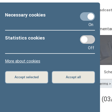
Scheduled broadcas
Necessary cookies
On
Seimas
I
Parliamenta
Statistics cookies
Off
Plenary sittings
More about cookies
Sitting in progress
Plenary sittings
Sche
Accept selected
Accept all
Home
>
Plenary sittings
>
Parliamentary terms
>
Darbotvarkės klausimas (03/