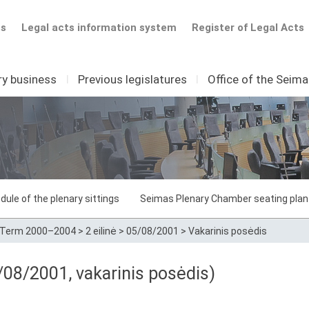
ts
Legal acts information system
Register of Legal Acts
ry business
I
Previous legislatures
I
Office of the Seim
dule of the plenary sittings
Seimas Plenary Chamber seating plan
Term 2000–2004
>
2 eilinė
>
05/08/2001
>
Vakarinis posėdis
08/2001, vakarinis posėdis)