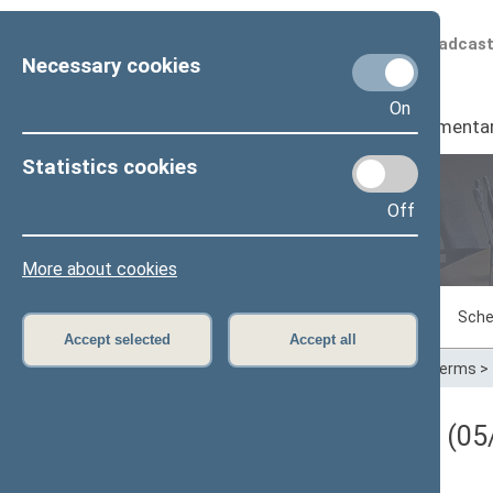
Scheduled broadcas
Necessary cookies
On
Seimas
I
Parliamenta
Statistics cookies
Off
Plenary sittings
More about cookies
Sitting in progress
Plenary sittings
Sche
Accept selected
Accept all
Home
>
Plenary sittings
>
Parliamentary terms
>
Darbotvarkės klausimas (05/