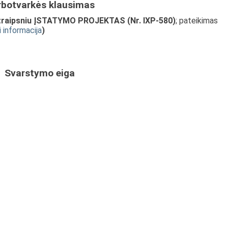
rbotvarkės klausimas
traipsniu ĮSTATYMO PROJEKTAS (Nr. IXP-580)
; pateikimas
i informacija
)
Svarstymo eiga