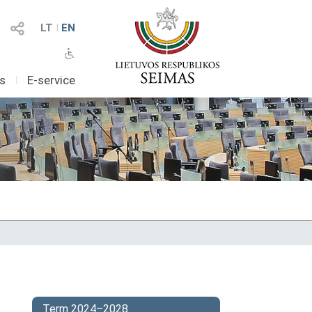
LT
I
EN
as
I
E-service
Term 2024–2028