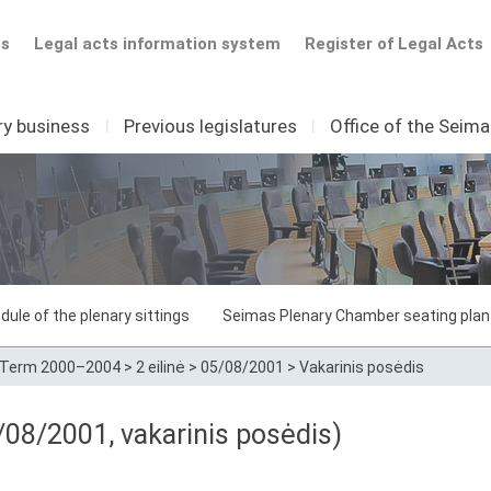
ts
Legal acts information system
Register of Legal Acts
ry business
I
Previous legislatures
I
Office of the Seim
dule of the plenary sittings
Seimas Plenary Chamber seating plan
Term 2000–2004
>
2 eilinė
>
05/08/2001
>
Vakarinis posėdis
08/2001, vakarinis posėdis)