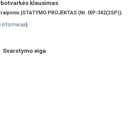
rbotvarkės klausimas
traipsniu ĮSTATYMO PROJEKTAS (Nr. IXP-342(2SP))
;
i informacija
)
Svarstymo eiga