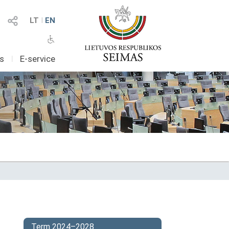
LT
I
EN
as
I
E-service
Term 2024–2028