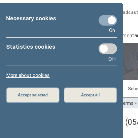
Scheduled broadcas
Necessary cookies
On
Seimas
I
Parliamenta
Statistics cookies
Off
Plenary sittings
More about cookies
Sitting in progress
Plenary sittings
Sche
Accept selected
Accept all
Home
>
Plenary sittings
>
Parliamentary terms
>
Darbotvarkės klausimas (05/