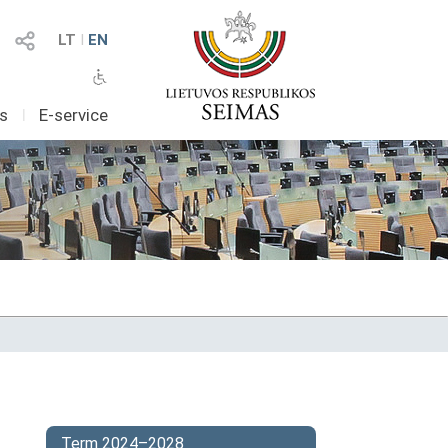
LT
I
EN
as
I
E-service
Term 2024–2028