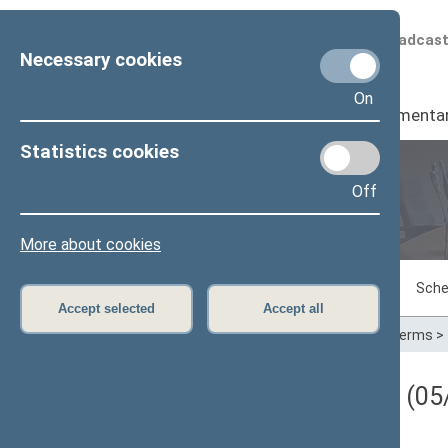
Scheduled broadcas
Necessary cookies
On
Seimas
I
Parliamenta
Statistics cookies
Off
Plenary sittings
More about cookies
Sitting in progress
Plenary sittings
Sche
Accept selected
Accept all
Home
>
Plenary sittings
>
Parliamentary terms
>
Darbotvarkės klausimas (05/