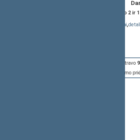
Da
Pinigų plovimo prevencijos įstatymo 2 i
(Nr. IXP-401(SP))
; priėmimas
(
dokumento tekstas
,
susiję dokumentai
,
detal
Pranešėjas(-ai):
Raimondas Šukys
10:26:08
Įvyko
registracija
(užsiregistravo
9
10:26:56
Įvyko
balsavimas
dėl įstatymo pr