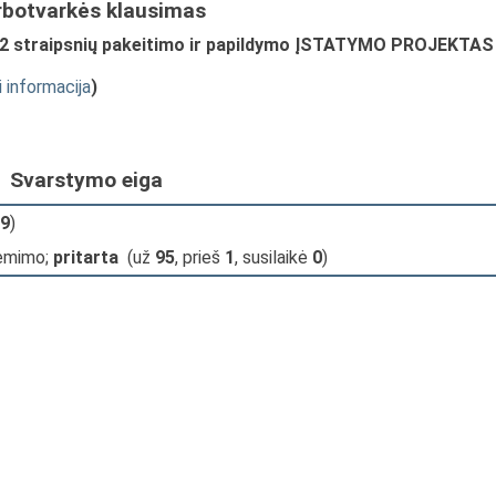
rbotvarkės klausimas
r 12 straipsnių pakeitimo ir papildymo ĮSTATYMO PROJEKTAS
i informacija
)
Svarstymo eiga
9
)
iėmimo;
pritarta
(už
95
, prieš
1
, susilaikė
0
)