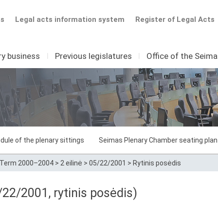
ts
Legal acts information system
Register of Legal Acts
ry business
I
Previous legislatures
I
Office of the Seim
dule of the plenary sittings
Seimas Plenary Chamber seating plan
Term 2000–2004
>
2 eilinė
>
05/22/2001
>
Rytinis posėdis
22/2001, rytinis posėdis)